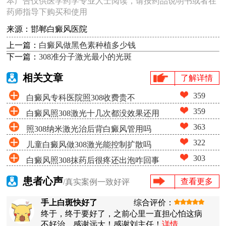
本广告仅供医学药学专业人士阅读，请按药品说明书或者在
药师指导下购买和使用
来源：邯郸白癜风医院
上一篇：
白癜风做黑色素种植多少钱
下一篇：
308准分子激光最小的光斑
相关文章
了解详情
359
白癜风专科医院照308收费贵不
359
白癜风照308激光十几次都没效果还用
363
照308纳米激光治后背白癜风管用吗
照吗
322
儿童白癜风做308激光能控制扩散吗
303
白癜风照308抹药后很疼还出泡咋回事
患者心声
查看更多
/真实案例一致好评
手上白斑快好了
综合评价：
终于，终于要好了，之前心里一直担心怕这病
不好治。感谢远大！感谢刘主任！
详情