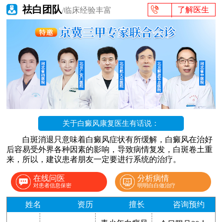
祛白团队
了解医生
/临床经验丰富
关于白癜风康复医生有话说：
白斑消退只意味着白癜风症状有所缓解，白癜风在治好
后容易受外界各种因素的影响，导致病情复发，白斑卷土重
来，所以，建议患者朋友一定要进行系统的治疗。
在线问医
分析病情
对患者信息保密
明明白白做治疗
姓名
资历
擅长
咨询预约