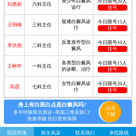
青少年白癜风
今日限号20人
刘惠莉
六科主任
诊疗
挂号
疑难白癜风诊
今日限号15人
王明峰
三科主任
疗
挂号
反复发作型白
今日限号10人
李洪燕
二科主任
癜风
挂号
各类型白癜风
今日限号15人
王树申
一科主任
的诊断、治疗
挂号
女性白癜风诊
今日限号20人
高霞
七科主任
疗
挂号
身上有白斑白点是白癜风吗?
点击
多年经验医生面诊+美国三维皮肤CT
了解
快速准确 祛白更有保障
医院环境
医生风采
联系我们
来院路线