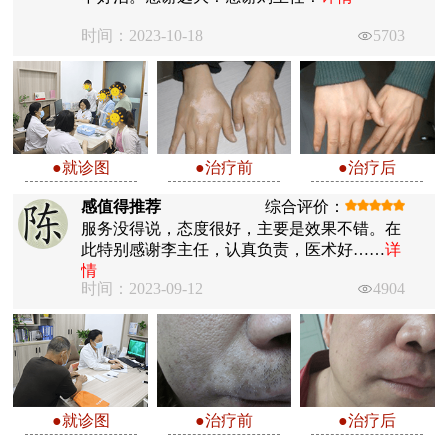
时间：2023-10-18
5703
●就诊图
●治疗前
●治疗后
感值得推荐
综合评价：
服务没得说，态度很好，主要是效果不错。在
此特别感谢李主任，认真负责，医术好……
详
情
时间：2023-09-12
4904
●就诊图
●治疗前
●治疗后