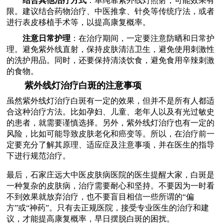
结合其他治疗方式
：单纯靠紫外线灯照射，可能效果有
限。建议结合药物治疗、中医推拿、针灸等传统疗法，或者
进行表皮移植手术等，以提高康复概率。
注意日常护理
：在治疗期间，一定要注意防晒和日常护
理。避免紫外线直射，保持皮肤清洁卫生，避免使用刺激性
的洗护用品。同时，还要保持清淡饮食，避免食用辛辣刺激
的食物。
紫外线灯治疗白斑的注意事项
虽然紫外线灯治疗白斑有一定的效果，但并不是所有人都适
合这种治疗方法。比如孕妇、儿童、老年人以及有光过敏史
的患者，就需要谨慎选择。另外，紫外线灯治疗也有一定的
风险，比如可能导致皮肤老化和癌变等。所以，在治疗前一
定要充分了解其原理、适应症及注意事项，并在医生的指导
下进行规范治疗。
最后，石家庄远大中医皮肤病医院的医生提醒大家，白斑是
一种复杂的皮肤病，治疗需要耐心和坚持。不要因为一时看
不到效果就放弃治疗，也不要盲目相信一些所谓的“偏
方”或“神药”。只有去正规医院，接受专业医生的治疗和建
议，才能提高康复概率，早日摆脱白斑的困扰。