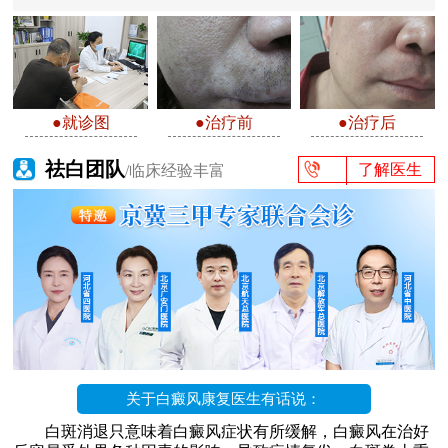
●就诊图
●治疗前
●治疗后
祛白团队
了解医生
/临床经验丰富
关于白癜风康复医生有话说：
白斑消退只意味着白癜风症状有所缓解，白癜风在治好