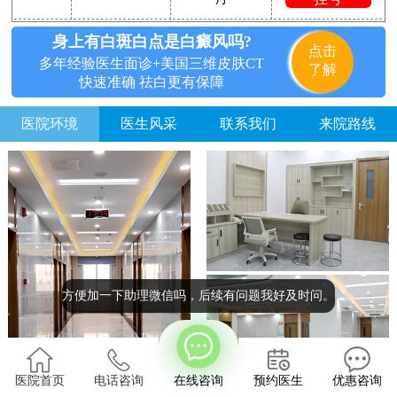
身上有白斑白点是白癜风吗?
点击
多年经验医生面诊+美国三维皮肤CT
了解
快速准确 祛白更有保障
医院环境
医生风采
联系我们
来院路线
方便加一下助理微信吗，后续有问题我好及时问。
医院首页
电话咨询
在线咨询
预约医生
优惠咨询