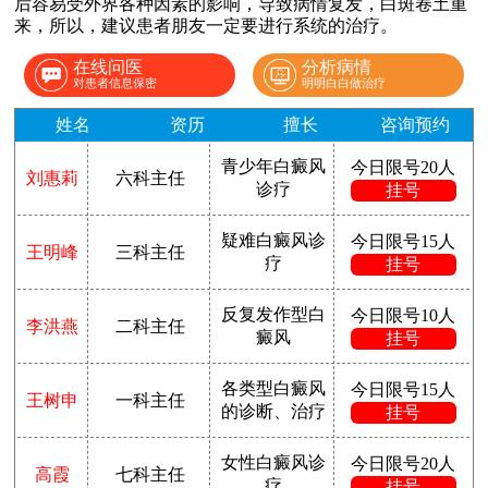
后容易受外界各种因素的影响，导致病情复发，白斑卷土重
来，所以，建议患者朋友一定要进行系统的治疗。
在线问医
分析病情
对患者信息保密
明明白白做治疗
姓名
资历
擅长
咨询预约
青少年白癜风
今日限号20人
刘惠莉
六科主任
诊疗
挂号
疑难白癜风诊
今日限号15人
王明峰
三科主任
疗
挂号
反复发作型白
今日限号10人
李洪燕
二科主任
癜风
挂号
各类型白癜风
今日限号15人
王树申
一科主任
的诊断、治疗
挂号
女性白癜风诊
今日限号20人
高霞
七科主任
疗
挂号