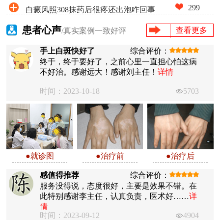
299
白癜风照308抹药后很疼还出泡咋回事
患者心声
查看更多
/真实案例一致好评
手上白斑快好了
综合评价：
终于，终于要好了，之前心里一直担心怕这病
不好治。感谢远大！感谢刘主任！
详情
时间：2023-10-18
5703
●就诊图
●治疗前
●治疗后
感值得推荐
综合评价：
服务没得说，态度很好，主要是效果不错。在
此特别感谢李主任，认真负责，医术好……
详
情
时间：2023-09-12
4904