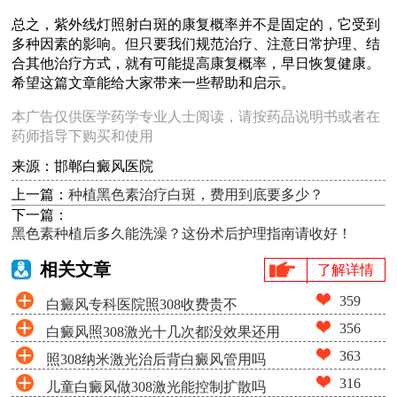
总之，紫外线灯照射白斑的康复概率并不是固定的，它受到
多种因素的影响。但只要我们规范治疗、注意日常护理、结
合其他治疗方式，就有可能提高康复概率，早日恢复健康。
希望这篇文章能给大家带来一些帮助和启示。
本广告仅供医学药学专业人士阅读，请按药品说明书或者在
药师指导下购买和使用
来源：邯郸白癜风医院
上一篇：
种植黑色素治疗白斑，费用到底要多少？
下一篇：
黑色素种植后多久能洗澡？这份术后护理指南请收好！
相关文章
了解详情
359
白癜风专科医院照308收费贵不
356
白癜风照308激光十几次都没效果还用
363
照308纳米激光治后背白癜风管用吗
照吗
316
儿童白癜风做308激光能控制扩散吗