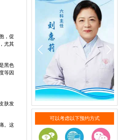
胞，促
，尤其
是黑色
度等因
皮肤发
可以考虑以下预约方式
痛。这