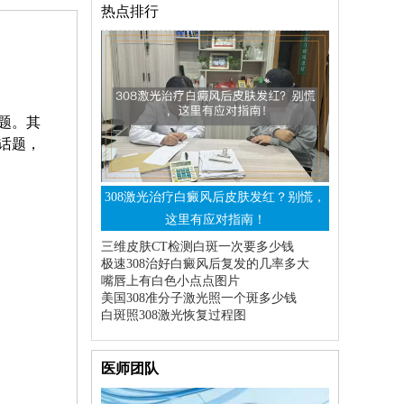
热点排行
题。其
话题，
308激光治疗白癜风后皮肤发红？别慌，
这里有应对指南！
三维皮肤CT检测白斑一次要多少钱
极速308治好白癜风后复发的几率多大
嘴唇上有白色小点点图片
美国308准分子激光照一个斑多少钱
白斑照308激光恢复过程图
医师团队