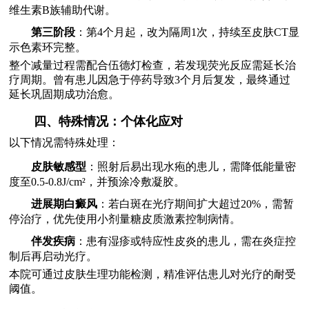
维生素B族辅助代谢。
第三阶段
：第4个月起，改为隔周1次，持续至皮肤CT显
示色素环完整。
整个减量过程需配合伍德灯检查，若发现荧光反应需延长治
疗周期。曾有患儿因急于停药导致3个月后复发，最终通过
延长巩固期成功治愈。
四、特殊情况：个体化应对
以下情况需特殊处理：
皮肤敏感型
：照射后易出现水疱的患儿，需降低能量密
度至0.5-0.8J/cm²，并预涂冷敷凝胶。
进展期白癜风
：若白斑在光疗期间扩大超过20%，需暂
停治疗，优先使用小剂量糖皮质激素控制病情。
伴发疾病
：患有湿疹或特应性皮炎的患儿，需在炎症控
制后再启动光疗。
本院可通过皮肤生理功能检测，精准评估患儿对光疗的耐受
阈值。