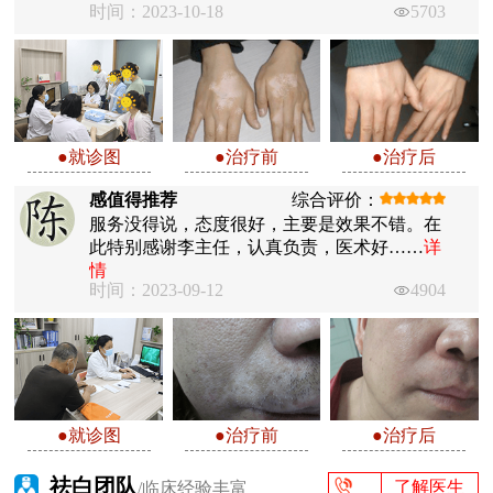
时间：2023-10-18
5703
●就诊图
●治疗前
●治疗后
感值得推荐
综合评价：
服务没得说，态度很好，主要是效果不错。在
此特别感谢李主任，认真负责，医术好……
详
情
时间：2023-09-12
4904
●就诊图
●治疗前
●治疗后
祛白团队
了解医生
/临床经验丰富