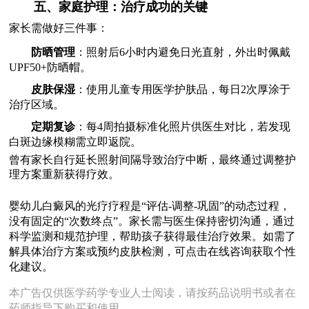
五、家庭护理：治疗成功的关键
家长需做好三件事：
防晒管理
：照射后6小时内避免日光直射，外出时佩戴
UPF50+防晒帽。
皮肤保湿
：使用儿童专用医学护肤品，每日2次厚涂于
治疗区域。
定期复诊
：每4周拍摄标准化照片供医生对比，若发现
白斑边缘模糊需立即返院。
曾有家长自行延长照射间隔导致治疗中断，最终通过调整护
理方案重新获得疗效。
婴幼儿白癜风的光疗疗程是“评估-调整-巩固”的动态过程，
没有固定的“次数终点”。家长需与医生保持密切沟通，通过
科学监测和规范护理，帮助孩子获得最佳治疗效果。如需了
解具体治疗方案或预约皮肤检测，可点击在线咨询获取个性
化建议。
本广告仅供医学药学专业人士阅读，请按药品说明书或者在
药师指导下购买和使用