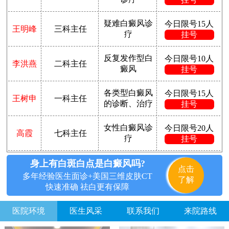
疑难白癜风诊
今日限号15人
王明峰
三科主任
疗
挂号
反复发作型白
今日限号10人
李洪燕
二科主任
癜风
挂号
各类型白癜风
今日限号15人
王树申
一科主任
的诊断、治疗
挂号
女性白癜风诊
今日限号20人
高霞
七科主任
疗
挂号
身上有白斑白点是白癜风吗?
点击
多年经验医生面诊+美国三维皮肤CT
了解
快速准确 祛白更有保障
医院环境
医生风采
联系我们
来院路线