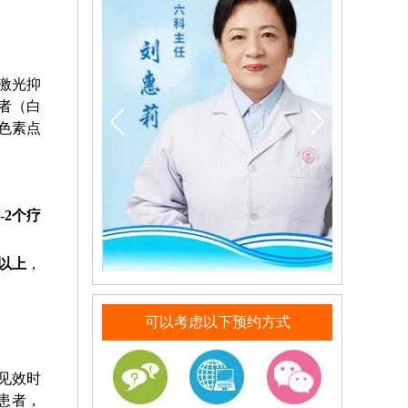
激光抑
者（白
色素点
1-2个疗
以上
，
可以考虑以下预约方式
见效时
的患者，