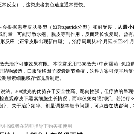
（正常反应），这类患者复色速度通常更快。
根据患者皮肤类型（如Fitzpatrick分型）和耐受度，从
最小
或剂量，可能导致水疱、脱皮等副作用，反而延长恢复期。曾有
同形反应（正常皮肤出现新白斑），治疗周期从3个月延长至8个
光治疗可能效果有限。本院常采用“308激光+中药熏蒸+免疫调
进药物渗透，口服转移因子胶囊调节免疫，这种方案可使平均复
T检测黑素细胞残存情况后制定。
的说法。308激光的优势在于安全性高、靶向性强，但疗效的呈现
检查观察皮下黑素细胞生长情况，而非仅凭肉眼判断。若治疗3
治疗。关于治疗频率、剂量调整等细节问题，可点击在线咨询，
说明书或者在药师指导下购买和使用