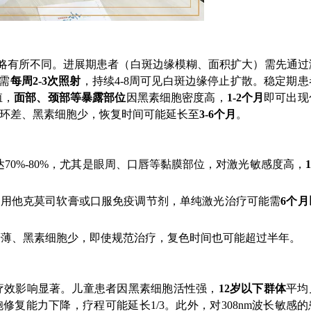
策略有所不同。进展期患者（白斑边缘模糊、面积扩大）需先通过
需
每周2-3次照射
，持续4-8周可见白斑边缘停止扩散。稳定期患
殖，
面部、颈部等暴露部位
因黑素细胞密度高，
1-2个月
即可出现
循环差、黑素细胞少，恢复时间可能延长至
3-6个月
。
70%-80%，尤其是眼周、口唇等黏膜部位，对激光敏感度高，
外用他克莫司软膏或口服免疫调节剂，单纯激光治疗可能需
6个月
肤薄、黑素细胞少，即使规范治疗，复色时间也可能超过半年。
疗效影响显著。儿童患者因黑素细胞活性强，
12岁以下群体
平均
细胞修复能力下降，疗程可能延长1/3。此外，对308nm波长敏感