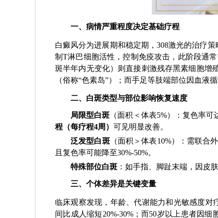
一、病情严重程度决定基础疗程
白癜风分为进展期和稳定期，308激光的治疗
制T淋巴细胞活性，控制免疫攻击，此阶段通常
斑半年内无变化）则直接刺激残存黑素细胞增
（俗称“色素岛”）；而手足等肢端部位因血液
二、白斑类型与部位影响恢复速度
局限型白斑
（面积＜体表5%）：复色率可达
程（每疗程4周）
可见明显改善。
泛发型白斑
（面积＞体表10%）：需联合
且复色率可能降至30%-50%。
特殊部位白斑
：如手指、脚趾末端，因皮
三、个体差异是关键变量
临床观察发现，年龄、代谢能力和光敏感度对
间比成人缩短20%-30%；而50岁以上患者因