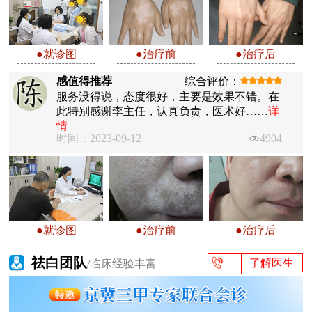
●就诊图
●治疗前
●治疗后
感值得推荐
综合评价：
服务没得说，态度很好，主要是效果不错。在
此特别感谢李主任，认真负责，医术好……
详
情
时间：2023-09-12
4904
●就诊图
●治疗前
●治疗后
祛白团队
了解医生
/临床经验丰富