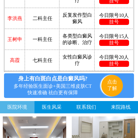
疗
挂号
反复发作型白
今日限号10人
李洪燕
二科主任
癜风
挂号
各类型白癜风
今日限号15人
王树申
一科主任
的诊断、治疗
挂号
女性白癜风诊
今日限号20人
高霞
七科主任
疗
挂号
身上有白斑白点是白癜风吗?
点击
多年经验医生面诊+美国三维皮肤CT
了解
快速准确 祛白更有保障
医院环境
医生风采
联系我们
来院路线