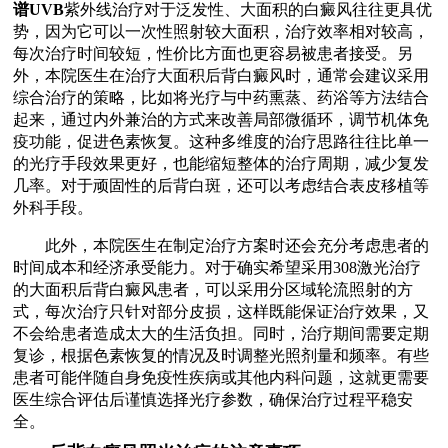
谱UVB
紫外线治疗对于泛发性、大面积的白癜风往往更具优
势，因为它可以一次性照射较大面积，治疗效率相对较高，
每次治疗时间较短，性价比方面也更容易被患者接受。另
外，本院医生在治疗大面积后背白癜风时，通常会建议采用
综合治疗的策略，比如将光疗与中药熏蒸、药浴等方法结合
起来，通过内外兼治的方式来改善局部微循环，调节机体免
疫功能，促进色素恢复。这种多维度的治疗思路往往比单一
的光疗手段效果更好，也能缩短整体的治疗周期，减少复发
几率。对于顽固性的后背白斑，还可以考虑结合表皮移植等
外科手段。
此外，本院医生在制定治疗方案时还会充分考虑患者的
时间成本和经济承受能力。对于确实希望采用308激光治疗
的大面积后背白癜风患者，可以采用分区域轮流照射的方
式，每次治疗只针对部分皮损，这样既能保证治疗效果，又
不会给患者造成太大的生活负担。同时，治疗期间需要定期
复诊，根据色素恢复的情况及时调整光照剂量和频率。有些
患者可能伴随自身免疫性疾病或其他内科问题，这就更需要
医生综合评估后谨慎选择光疗参数，确保治疗过程平稳安
全。