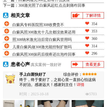
下一篇：
308激光照了白癜风起红点点刺痛咋回事
相关文章
了解详情
354
白癜风专科医院照308收费贵不
353
白癜风照308激光十几次都没效果还用
360
照308纳米激光治后背白癜风管用吗
照吗
314
儿童白癜风做308激光能控制扩散吗
296
白癜风照308抹药后很疼还出泡咋回事
患者心声
查看更多
/真实案例一致好评
手上白斑快好了
综合评价：
终于，终于要好了，之前心里一直担心怕这病
不好治。感谢远大！感谢刘主任！
详情
时间：2023-10-18
5703