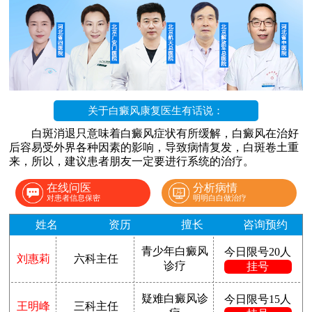
关于白癜风康复医生有话说：
白斑消退只意味着白癜风症状有所缓解，白癜风在治好
后容易受外界各种因素的影响，导致病情复发，白斑卷土重
来，所以，建议患者朋友一定要进行系统的治疗。
在线问医
分析病情
对患者信息保密
明明白白做治疗
姓名
资历
擅长
咨询预约
青少年白癜风
今日限号20人
刘惠莉
六科主任
诊疗
挂号
疑难白癜风诊
今日限号15人
王明峰
三科主任