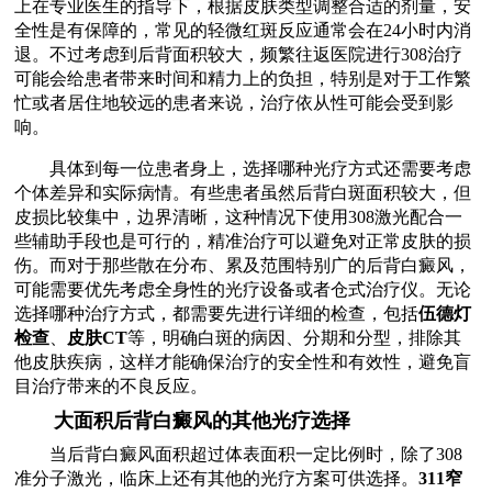
上在专业医生的指导下，根据皮肤类型调整合适的剂量，安
全性是有保障的，常见的轻微红斑反应通常会在24小时内消
退。不过考虑到后背面积较大，频繁往返医院进行308治疗
可能会给患者带来时间和精力上的负担，特别是对于工作繁
忙或者居住地较远的患者来说，治疗依从性可能会受到影
响。
具体到每一位患者身上，选择哪种光疗方式还需要考虑
个体差异和实际病情。有些患者虽然后背白斑面积较大，但
皮损比较集中，边界清晰，这种情况下使用308激光配合一
些辅助手段也是可行的，精准治疗可以避免对正常皮肤的损
伤。而对于那些散在分布、累及范围特别广的后背白癜风，
可能需要优先考虑全身性的光疗设备或者仓式治疗仪。无论
选择哪种治疗方式，都需要先进行详细的检查，包括
伍德灯
检查
、
皮肤CT
等，明确白斑的病因、分期和分型，排除其
他皮肤疾病，这样才能确保治疗的安全性和有效性，避免盲
目治疗带来的不良反应。
大面积后背白癜风的其他光疗选择
当后背白癜风面积超过体表面积一定比例时，除了308
准分子激光，临床上还有其他的光疗方案可供选择。
311窄