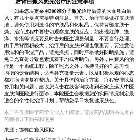
后背白癜风照光治疗的注意事项
如果您决定采用
308准分子激光
治疗后背的大面积白癜
风，有几个要点需要特别注意。首先，治疗前要做好皮肤清
洁，避免使用刺激性的护肤品和化妆品，保持背部皮肤干
燥。治疗过程中要密切观察皮肤的反应，如出现红肿、瘙
痒、水疱等情况要及时告知医生调整剂量，不要自行处理。
由于后背面积较大，治疗后的皮肤护理也很重要，要注意使
用温和的保湿产品，避免搔抓，同时严格做好防晒措施，避
免日光直射导致色素沉着不均或者晒伤。另外，白癜风的治
疗是一个系统工程，除了照光之外，保持良好的作息习惯、
均衡的饮食结构，适当补充微量元素，以及积极乐观的心态
都对病情恢复有帮助。关于具体的治疗方案、疗程安排以及
费用相关问题，建议您点击在线咨询或者到石家庄远大中医
皮肤病医院进行面诊，本院医生会根据您的实际情况制定最
适合的个性化治疗计划，帮助您早日恢复健康肤色。
本广告仅供医学药学专业人士阅读，请按药品说明书或者在
药师指导下购买和使用
来源：邯郸白癜风医院
上一篇：
白癜风做完308之后有什么反应