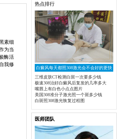
热点排行
黑素细
作为当
酸酶活
自我修
白癜风每天都照308激光会不会好的更快
三维皮肤CT检测白斑一次要多少钱
极速308治好白癜风后复发的几率多大
嘴唇上有白色小点点图片
美国308准分子激光照一个斑多少钱
白斑照308激光恢复过程图
医师团队