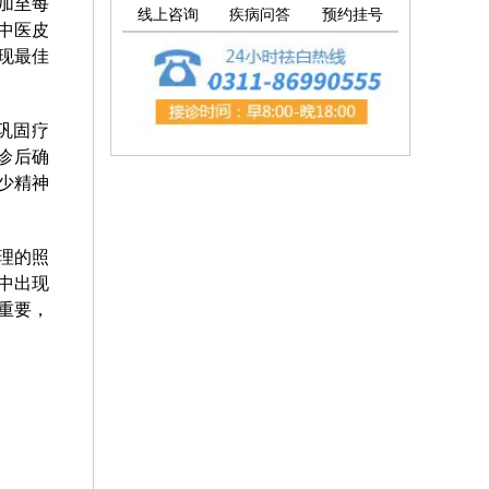
加至每
线上咨询
疾病问答
预约挂号
中医皮
现最佳
巩固疗
诊后确
少精神
理的照
中出现
重要，