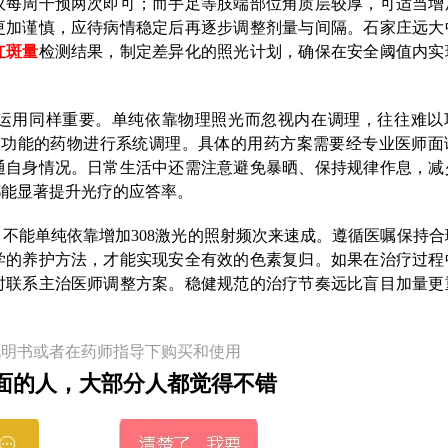
议每周干预两次即可；而手足等肢端部位角质层较厚，可适当增
更加谨慎，应待病情稳定后再逐步调整剂量与间隔。石家庄远大
红斑量
检测结果，制定差异化的照光计划，确保在安全阈值内实
运用同样重要。单纯依靠物理照光而忽视内在调理，往往难以
疫功能的药物进行系统调理。具体的用药方案需要经专业医师面
通自身情况。日常生活中还需注意避免暴晒、保持规律作息，减
都能显著提升光疗的应答率。
不能单纯依靠增加308激光的照射频次来速成。遵循医嘱保持合
学的养护方法，才能实现安全有效的色素复归。如果在治疗过程
时联系主治医师调整方案。稳健规范的治疗节奏远比盲目加量更
说明书或者在药师指导下购买和使用
面的人，大部分人都觉得不错