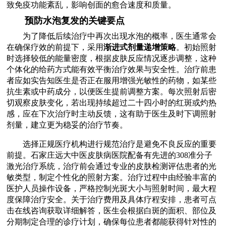
致免疫功能紊乱，影响创面的愈合速度和质量。
预防水泡复发的关键要点
为了降低后续治疗中再次出现水泡的概率，医生通常会
在确保疗效的前提下，采用
渐进式剂量递增策略
。初始照射
时选择较低的能量密度，根据皮肤反应情况逐步调整，这种
个体化的给药方式能有效平衡治疗效果与安全性。治疗前患
者应如实告知医生是否正在服用增强光敏性的药物，如某些
抗生素或中药成分，以便医生提前调整方案。每次照射后密
切观察皮肤变化，若出现持续超过二十四小时的红斑或灼热
感，应在下次治疗时主动反馈，这有助于医生及时下调照射
剂量，建立更为稳妥的治疗节奏。
选择正规医疗机构进行规范治疗是避免不良反应的重要
前提。石家庄远大中医皮肤病医院配备有先进的308准分子
激光治疗系统，治疗前会通过专业的皮肤检测评估患者的光
敏类型，制定个性化的照射方案。治疗过程中由经验丰富的
医护人员操作设备，严格控制光斑大小与照射时间，最大程
度保障治疗安全。关于治疗费用及具体疗程安排，患者可点
击在线咨询获取详细解答，医生会根据白斑的面积、部位及
分期制定合理的诊疗计划，确保每位患者都能获得针对性的