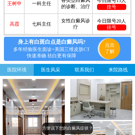
各类型白癜风
今日限号15人
王树申
一科主任
的诊断、治疗
挂号
女性白癜风诊
今日限号20人
高霞
七科主任
疗
挂号
身上有白斑白点是白癜风吗?
点击
多年经验医生面诊+美国三维皮肤CT
了解
快速准确 祛白更有保障
医院环境
医生风采
联系我们
来院路线
方便说下您的白癜风症状？