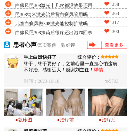
358
白癜风照308激光十几次都没效果还用
363
照308纳米激光治后背白癜风管用吗
照吗
317
儿童白癜风做308激光能控制扩散吗
300
白癜风照308抹药后很疼还出泡咋回事
患者心声
查看更多
/真实案例一致好评
手上白斑快好了
综合评价：
终于，终于要好了，之前心里一直担心怕这病
不好治。感谢远大！感谢刘主任！
详情
时间：2023-10-18
5703
●就诊图
●治疗前
●治疗后