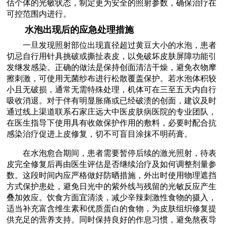
估个体的光敏状态，制定更为安全的照射参数，确保治疗在
可控范围内进行。
水泡出现后的应急处理措施
一旦发现照射部位出现直径超过黄豆大小的水泡，患者
切忌自行用针具挑破或撕扯表皮，以免破坏皮肤屏障功能引
发继发感染。正确的做法是保持创面清洁干燥，避免衣物摩
擦刺激，可使用无菌纱布进行松散覆盖保护。若水泡体积较
小且无破损，通常无需特殊处理，机体可在三至五天内自行
吸收消退。对于伴有明显胀痛或已经破溃的创面，建议及时
通过线上渠道联系石家庄远大中医皮肤病医院的专业团队，
在医生指导下使用具有收敛保护作用的敷料，必要时配合抗
感染治疗促进上皮修复，切不可盲目涂抹不明药膏。
在水泡愈合期间，患者需要暂停后续的激光照射，待表
皮完全修复后再由医生评估是否继续治疗及如何调整剂量参
数。这段时间内应严格做好防晒措施，外出时使用物理遮挡
方式保护患处，避免日光中的紫外线与残留的光敏反应产生
叠加效应。饮食方面宜清淡，减少辛辣刺激性食物的摄入，
适当补充富含维生素和优质蛋白的食物，为皮肤组织修复提
供充足的营养支持。同时保持良好的作息习惯，避免熬夜导