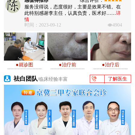
感值得推荐
综合评价：
服务没得说，态度很好，主要是效果不错。在
此特别感谢李主任，认真负责，医术好……
详
情
时间：2023-09-12
4904
●就诊图
●治疗前
●治疗后
祛白团队
了解医生
/临床经验丰富