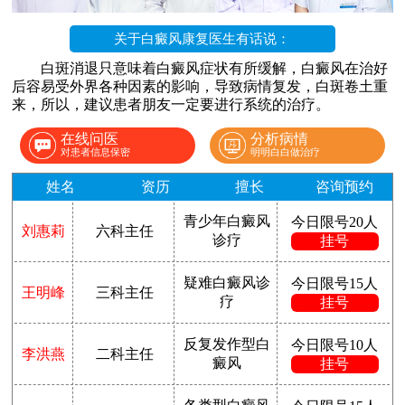
关于白癜风康复医生有话说：
白斑消退只意味着白癜风症状有所缓解，白癜风在治好
后容易受外界各种因素的影响，导致病情复发，白斑卷土重
来，所以，建议患者朋友一定要进行系统的治疗。
在线问医
分析病情
对患者信息保密
明明白白做治疗
姓名
资历
擅长
咨询预约
青少年白癜风
今日限号20人
刘惠莉
六科主任
诊疗
挂号
疑难白癜风诊
今日限号15人
王明峰
三科主任
疗
挂号
反复发作型白
今日限号10人
李洪燕
二科主任
癜风
挂号