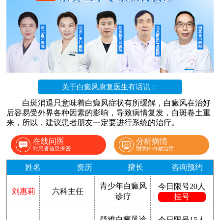
关于白癜风康复医生有话说：
白斑消退只意味着白癜风症状有所缓解，白癜风在治好
后容易受外界各种因素的影响，导致病情复发，白斑卷土重
来，所以，建议患者朋友一定要进行系统的治疗。
在线问医
分析病情
对患者信息保密
明明白白做治疗
姓名
资历
擅长
咨询预约
青少年白癜风
今日限号20人
刘惠莉
六科主任
诊疗
挂号
疑难白癜风诊
今日限号15人