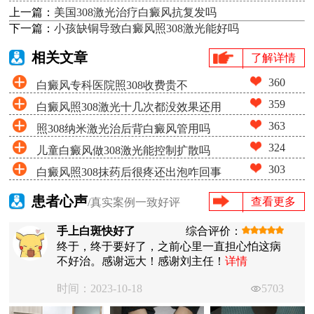
上一篇：
美国308激光治疗白癜风抗复发吗
下一篇：
小孩缺铜导致白癜风照308激光能好吗
相关文章
了解详情
360
白癜风专科医院照308收费贵不
359
白癜风照308激光十几次都没效果还用
363
照308纳米激光治后背白癜风管用吗
照吗
324
儿童白癜风做308激光能控制扩散吗
303
白癜风照308抹药后很疼还出泡咋回事
患者心声
查看更多
/真实案例一致好评
手上白斑快好了
综合评价：
终于，终于要好了，之前心里一直担心怕这病
不好治。感谢远大！感谢刘主任！
详情
时间：2023-10-18
5703