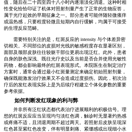
值，随后在二十四至四十八小时内逐渐淡化消退。这种时相
性变化恰恰印证了机体对照射剂量产生了正常的生物应答，
属于光疗起效的早期征象之一。部分患者可能伴随轻微瘙痒
或温热感，只要程度轻微且短期内自行缓解，均属于可接受
的生理反应范畴。
需要特别关注的是，红斑反应的 intensity 与个体差异密
切相关。不同部位的皮损对光线的敏感程度存在显著区别，
面部及颈部皮肤往往较躯干部位更易出现泛红。此外，患者
自身的肤色深浅、既往光疗史以及当前是否合并使用光敏性
药物，都会影响最终的红斑表现形式。本院医生在制定治疗
方案时，通常会通过最小红斑量测定来确定初始照射剂量，
确保既能激发治疗效果又不会造成过度损伤。因此，初次治
疗后的发红表现实际上是为后续疗程建立个体化参数的重要
参考依据。
如何判断发红现象的利与弊
并非所有泛红状态都代表治疗进展顺利的积极信号。理
想的红斑反应应当呈现均匀淡红色调，触诊时无显著灼热感
或疼痛不适，且消退周期不超过两天。若照射后皮肤呈现深
红色甚至紫红色改变，伴有明显刺痛、紧绷感或出现细小水