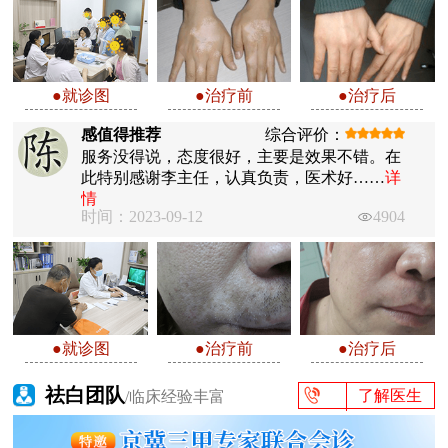
●就诊图
●治疗前
●治疗后
感值得推荐
综合评价：
服务没得说，态度很好，主要是效果不错。在
此特别感谢李主任，认真负责，医术好……
详
情
时间：2023-09-12
4904
●就诊图
●治疗前
●治疗后
祛白团队
了解医生
/临床经验丰富