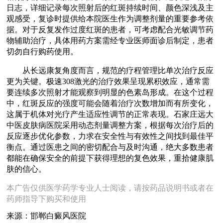
日志，详细记录每次照射后的红斑持续时间、颜色深浅及主
观感受，复诊时提供给本院医生作为调整剂量的重要参考依
据。对于反复发作过度红斑的患者，可考虑配合光敏调节药
物辅助治疗，具体用药方案需经专业医师面诊后制定，患者
切勿自行购药使用。
从长远康复角度而言，规范的疗程管理比单次治疗反应
更为关键。极速308激光的治疗效果呈现累积效应，通常需
要连续多次照射才能观察到明显的色素岛形成。在这个过程
中，红斑反应的强度可能会随着治疗次数增加而有所变化，
这属于机体对光疗产生适应性调节的正常表现。石家庄远大
中医皮肤病医院采用动态剂量调整方案，根据每次治疗后的
反应逐步优化参数，力求在安全性与有效性之间找到最佳平
衡点。通过医患之间的密切配合与及时沟通，绝大多数患者
都能在确保安全的前提下获得理想的复色效果，重拾健康肌
肤的信心。
本广告仅供医学药学专业人士阅读，请按药品说明书或者在
药师指导下购买和使用
来源：邯郸白癜风医院