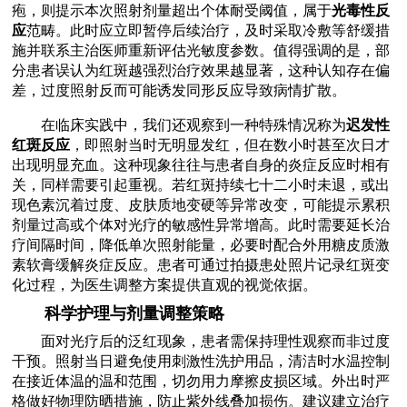
疱，则提示本次照射剂量超出个体耐受阈值，属于
光毒性反
应
范畴。此时应立即暂停后续治疗，及时采取冷敷等舒缓措
施并联系主治医师重新评估光敏度参数。值得强调的是，部
分患者误认为红斑越强烈治疗效果越显著，这种认知存在偏
差，过度照射反而可能诱发同形反应导致病情扩散。
在临床实践中，我们还观察到一种特殊情况称为
迟发性
红斑反应
，即照射当时无明显发红，但在数小时甚至次日才
出现明显充血。这种现象往往与患者自身的炎症反应时相有
关，同样需要引起重视。若红斑持续七十二小时未退，或出
现色素沉着过度、皮肤质地变硬等异常改变，可能提示累积
剂量过高或个体对光疗的敏感性异常增高。此时需要延长治
疗间隔时间，降低单次照射能量，必要时配合外用糖皮质激
素软膏缓解炎症反应。患者可通过拍摄患处照片记录红斑变
化过程，为医生调整方案提供直观的视觉依据。
科学护理与剂量调整策略
面对光疗后的泛红现象，患者需保持理性观察而非过度
干预。照射当日避免使用刺激性洗护用品，清洁时水温控制
在接近体温的温和范围，切勿用力摩擦皮损区域。外出时严
格做好物理防晒措施，防止紫外线叠加损伤。建议建立治疗