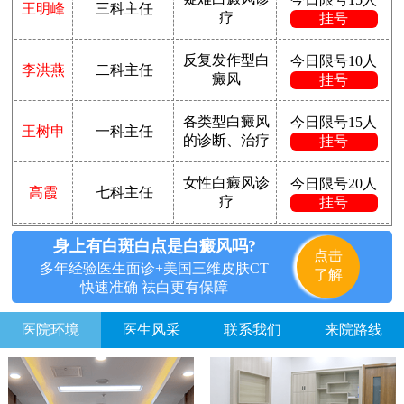
王明峰
三科主任
疗
挂号
反复发作型白
今日限号10人
李洪燕
二科主任
癜风
挂号
各类型白癜风
今日限号15人
王树申
一科主任
的诊断、治疗
挂号
女性白癜风诊
今日限号20人
高霞
七科主任
疗
挂号
身上有白斑白点是白癜风吗?
点击
多年经验医生面诊+美国三维皮肤CT
了解
快速准确 祛白更有保障
医院环境
医生风采
联系我们
来院路线