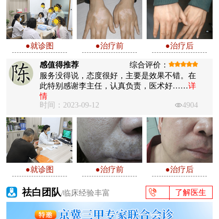
●就诊图
●治疗前
●治疗后
感值得推荐
综合评价：
服务没得说，态度很好，主要是效果不错。在
此特别感谢李主任，认真负责，医术好……
详
情
时间：2023-09-12
4904
●就诊图
●治疗前
●治疗后
祛白团队
了解医生
/临床经验丰富