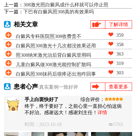
上一篇：
308激光照白癜风成什么样就可以停止照
下一篇：
下巴有白癜风照308真的有效果吗
相关文章
了解详情
359
白癜风专科医院照308收费贵不
358
白癜风照308激光十几次都没效果还用
363
照308纳米激光治后背白癜风管用吗
照吗
319
儿童白癜风做308激光能控制扩散吗
303
白癜风照308抹药后很疼还出泡咋回事
患者心声
查看更多
/真实案例一致好评
手上白斑快好了
综合评价：
终于，终于要好了，之前心里一直担心怕这病
不好治。感谢远大！感谢刘主任！
详情
时间：2023-10-18
5703