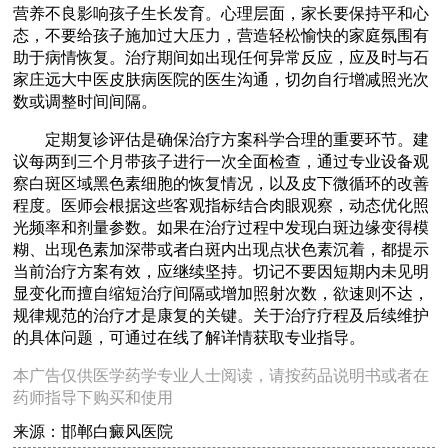
营养不良影响孩子生长发育。心理层面，家长要保持平和心
态，不要给孩子施加过大压力，营造轻松愉快的家庭氛围有
助于病情恢复。治疗期间如出现任何异常反应，应及时与石
家庄远大中医皮肤病医院的医生沟通，切勿自行增减照光次
数或调整时间间隔。
定期复诊评估是确保治疗方案科学合理的重要环节。建
议每两到三个月带孩子进行一次全面检查，通过专业设备观
察白斑区域黑色素细胞的恢复情况，以及皮下微循环的改善
程度。医师会根据这些客观指标结合肉眼观察，动态优化照
光频率和剂量参数。如果在治疗过程中发现白斑边缘变得模
糊、出现色素加深带或者白斑内出现点状色素沉着，都提示
当前治疗方案有效，应继续坚持。切记不要因短期内未见明
显变化而擅自缩短治疗间隔或增加照射次数，欲速则不达，
规律规范的治疗才是康复的关键。关于治疗疗程及后续维护
的具体问题，可通过在线了解详情获取专业指导。
本广告仅供医学药学专业人士阅读，请按药品说明书或者在
药师指导下购买和使用
来源：邯郸白癜风医院