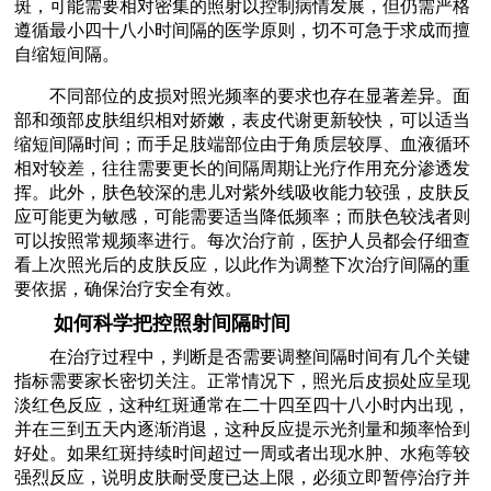
斑，可能需要相对密集的照射以控制病情发展，但仍需严格
遵循最小四十八小时间隔的医学原则，切不可急于求成而擅
自缩短间隔。
不同部位的皮损对照光频率的要求也存在显著差异。面
部和颈部皮肤组织相对娇嫩，表皮代谢更新较快，可以适当
缩短间隔时间；而手足肢端部位由于角质层较厚、血液循环
相对较差，往往需要更长的间隔周期让光疗作用充分渗透发
挥。此外，肤色较深的患儿对紫外线吸收能力较强，皮肤反
应可能更为敏感，可能需要适当降低频率；而肤色较浅者则
可以按照常规频率进行。每次治疗前，医护人员都会仔细查
看上次照光后的皮肤反应，以此作为调整下次治疗间隔的重
要依据，确保治疗安全有效。
如何科学把控照射间隔时间
在治疗过程中，判断是否需要调整间隔时间有几个关键
指标需要家长密切关注。正常情况下，照光后皮损处应呈现
淡红色反应，这种红斑通常在二十四至四十八小时内出现，
并在三到五天内逐渐消退，这种反应提示光剂量和频率恰到
好处。如果红斑持续时间超过一周或者出现水肿、水疱等较
强烈反应，说明皮肤耐受度已达上限，必须立即暂停治疗并