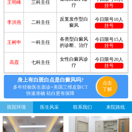
王明峰
三科主任
疗
挂号
反复发作型白
今日限号10人
李洪燕
二科主任
癜风
挂号
各类型白癜风
今日限号15人
王树申
一科主任
的诊断、治疗
挂号
女性白癜风诊
今日限号20人
高霞
七科主任
疗
挂号
身上有白斑白点是白癜风吗?
点击
多年经验医生面诊+美国三维皮肤CT
了解
快速准确 祛白更有保障
医院环境
医生风采
联系我们
来院路线