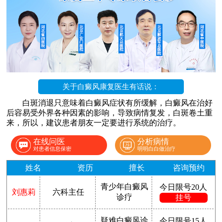
关于白癜风康复医生有话说：
白斑消退只意味着白癜风症状有所缓解，白癜风在治好
后容易受外界各种因素的影响，导致病情复发，白斑卷土重
来，所以，建议患者朋友一定要进行系统的治疗。
在线问医
分析病情
对患者信息保密
明明白白做治疗
姓名
资历
擅长
咨询预约
青少年白癜风
今日限号20人
刘惠莉
六科主任
诊疗
挂号
疑难白癜风诊
今日限号15人