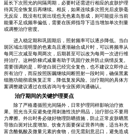
延长下次照光的间隔周期，必要时还需进行相应的皮肤护理
待其完全恢复后再继续。相反，如果连续多次照光后皮肤毫
无反应，既没有红斑出现也无色素岛形成，则可能提示当前
能量不足或频率偏低，需要在医师指导下适当增加单次剂量
或调整治疗密度。
进入稳定期和巩固期后，照射频率可以逐步降低。当白
斑区域出现明显的色素岛且逐渐融合成片时，可以将频率从
每周三次减至每周两次，后期甚至可以改为每周一次进行维
持治疗。这种阶梯式减量有助于巩固疗效并防止病情反复。
需要强调的是，即使白斑已经完全复色，也不建议立即停止
所有治疗，而应按照医嘱继续间断照射一段时间，确保黑素
细胞功能彻底恢复正常，降低复发风险。治疗期间的具体方
案调整建议通过在线咨询与专业医师沟通确认。
治疗期间的关键护理要点
除了严格遵循照光间隔外，日常护理同样影响治疗效
果。照光当天应避免使用刺激性洗护用品，治疗部位不要用
力摩擦。外出时务必做好物理防晒措施，防止正常皮肤晒黑
导致白斑对比度增加。饮食方面要保证营养均衡，适当补充
富含酪氨酸及微量元素的食物，但无需刻意忌口，避免造成