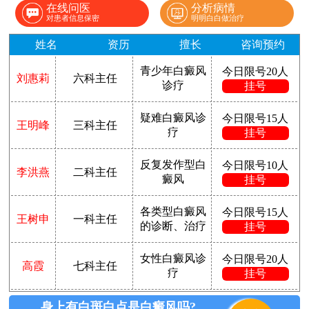
在线问医
分析病情
对患者信息保密
明明白白做治疗
姓名
资历
擅长
咨询预约
青少年白癜风
今日限号20人
刘惠莉
六科主任
诊疗
挂号
疑难白癜风诊
今日限号15人
王明峰
三科主任
疗
挂号
反复发作型白
今日限号10人
李洪燕
二科主任
癜风
挂号
各类型白癜风
今日限号15人
王树申
一科主任
的诊断、治疗
挂号
女性白癜风诊
今日限号20人
高霞
七科主任
疗
挂号
身上有白斑白点是白癜风吗?