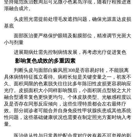
坚持规范医治数周后可见微小色素岛浮现，随着疗程推进逐
渐融合成片。
头皮照光需提前处理毛发遮挡问题，确保光源直达皮损
基底
面部医治要严格保护眼睛及黏膜部位，精准调节光斑大
小与剂量
进展期病灶需先控制病情发展，再考虑光疗促进复色
影响复色成效的多重因素
判断头皮与面部白癜风照308是否容易好转，不能脱离
具体病情特征孤立看待。病程长短是关键变量之一，初发不
久、面积局限的色素脱失往往比多年陈旧性皮损更容易响应
光疗。皮损面积大小同样影响预后，小面积斑点型较之大片
融合型通常复色更快更均匀。个体皮肤类型、光敏感程度以
及是否存在同形反应倾向，这些生理特质都会左右最终疗
效。部分就诊者可能合并自身免疫性甲状腺疾患或其他系统
性问题，这些基础健康状况也需要在制定照光方案时纳入考
量。
医治依从性与日常养护配合度对疗效有着不可忽视的影