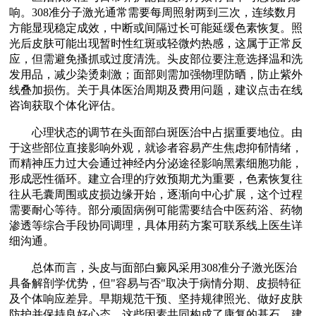
响。308准分子激光通常需要每周照射两到三次，连续数月
方能显现稳定成效，中断或间隔过长可能延缓色素恢复。照
光后皮肤可能出现暂时性红斑或轻微灼热感，这属于正常反
应，但需避免搔抓或过度清洗。头皮部位要注意选择温和洗
发用品，减少染烫刺激；面部则需加强物理防晒，防止紫外
线叠加损伤。关于具体医治周期及费用问题，建议点击在线
咨询获取个体化评估。
心理状态的调节在头面部白斑医治中占据重要地位。由
于这些部位直接影响外观，就诊者容易产生焦虑抑郁情绪，
而精神压力过大会通过神经内分泌途径影响黑素细胞功能，
形成恶性循环。建立合理的疗效预期尤为重要，色素恢复往
往从毛囊周围或皮损边缘开始，逐渐向中心扩展，这个过程
需要耐心等待。部分顽固病例可能需要结合中医药浴、药物
渗透等综合手段协同调理，具体用药方案可联系线上医生详
细沟通。
总体而言，头皮与面部白癜风采用308准分子激光医治
具备解剖学优势，但"容易与否"取决于病情分期、皮损特征
及个体响应差异。早期规范干预、坚持规律照光、做好皮肤
防护并保持良好心态，这些因素共同构成了康复的基石。建