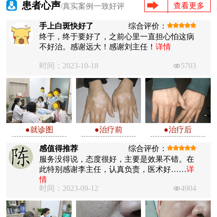
患者心声
查看更多
/真实案例一致好评
手上白斑快好了
综合评价：
终于，终于要好了，之前心里一直担心怕这病
不好治。感谢远大！感谢刘主任！
详情
时间：2023-10-18
5703
●就诊图
●治疗前
●治疗后
感值得推荐
综合评价：
服务没得说，态度很好，主要是效果不错。在
此特别感谢李主任，认真负责，医术好……
详
情
时间：2023-09-12
4904