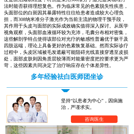
法时能否获得理想复色。作为临床常见的色素脱失性疾患，
头面部位的白斑因其暴露特性往往给患者造成较大心理负
担，而308纳米准分子激光作为当前主流的物理干预手段，
其作用于头皮与面部的实际成效确实值得深入探讨。从医学
视角观察，头面部血液循环较为充沛，毛囊分布相对密集，
这些解剖学特点使得该部位对光疗的敏感性普遍优于躯干及
四肢远端，理论上具备更好的色素恢复基础。然而实际诊疗
过程中，头皮区域被毛发遮蔽可能阻碍光线直接穿透至皮损
处，面部皮肤则因角质层较薄而对能量密度把控要求更为严
苛，这些因素共同决定了治疗响应存在个体差异性。
多年经验祛白医师团坐诊
坚持“以患者为中心”，因病施
治，严谨求实。
咨询医生