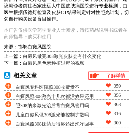
议就诊者前往石家庄远大中医皮肤病医院进行专业检测，由
医生根据伍德灯检查及皮肤CT结果制定针对性照光计划，切
勿自行购买设备盲目操作。
本广告仅供医学药学专业人士阅读，请按药品说明书或者在
药师指导下购买和使用
来源：邯郸白癜风医院
上一篇：
白癜风做完308激光皮肤会有什么变化
下一篇：
白癜风黑色素种植过程的视频
相关文章
了解详情
359
白癜风专科医院照308收费贵不
356
白癜风照308激光十几次都没效果还用
363
照308纳米激光治后背白癜风管用吗
照吗
316
儿童白癜风做308激光能控制扩散吗
300
白癜风照308抹药后很疼还出泡咋回事