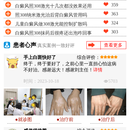
359
白癜风照308激光十几次都没效果还用
363
照308纳米激光治后背白癜风管用吗
照吗
324
儿童白癜风做308激光能控制扩散吗
303
白癜风照308抹药后很疼还出泡咋回事
患者心声
查看更多
/真实案例一致好评
手上白斑快好了
综合评价：
终于，终于要好了，之前心里一直担心怕这病
不好治。感谢远大！感谢刘主任！
详情
时间：2023-10-18
5703
●就诊图
●治疗前
●治疗后