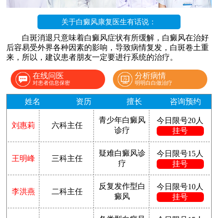
关于白癜风康复医生有话说：
白斑消退只意味着白癜风症状有所缓解，白癜风在治好
后容易受外界各种因素的影响，导致病情复发，白斑卷土重
来，所以，建议患者朋友一定要进行系统的治疗。
在线问医
分析病情
对患者信息保密
明明白白做治疗
姓名
资历
擅长
咨询预约
青少年白癜风
今日限号20人
刘惠莉
六科主任
诊疗
挂号
疑难白癜风诊
今日限号15人
王明峰
三科主任
疗
挂号
反复发作型白
今日限号10人
李洪燕
二科主任
癜风
挂号