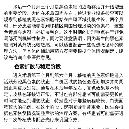
术后一个月到三个月是黑色素细胞逐渐存活并开始增殖
的重要阶段。大约在术后四周左右，通过专业设备检查可以
观察到移植的黑色素细胞开始在白斑区域扎根生长。两个月
时，部分患者能够看到移植区周围出现淡淡的色素岛，这些
色素点会逐渐向外扩展融合。这个时期的护理重点在于避免
局部受到机械性刺激，同时要注意防晒，因为新生的黑色素
细胞对紫外线比较敏感。可以适当配合一些促进微循环的调
理方法，但具体的辅助用药方案需要根据个体情况制定，建
议先咨询专业医师意见。
色素扩散与稳定阶段
进入术后第三个月到第六个月，移植的黑色素细胞进入
活跃分泌黑色素的状态，白斑区域的颜色会逐渐加深并向周
围正常皮肤过渡。通常在术后半年左右，复色效果基本稳
定，皮肤色泽接近正常。不过也有部分患者可能需要更长的
时间才能达到理想状态，特别是对于那些病程较长、白斑面
积较大的病例。在这个阶段，定期复诊非常重要，医生会根
据色素恢复情况调整后续的治疗方案。有些患者可能需要进
行二次补植或者配合光疗来巩固疗效。