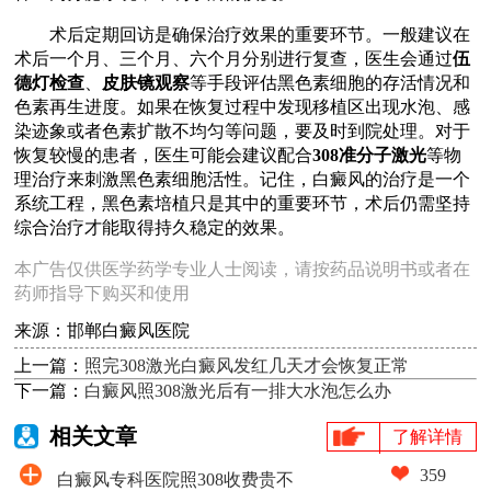
术后定期回访是确保治疗效果的重要环节。一般建议在
术后一个月、三个月、六个月分别进行复查，医生会通过
伍
德灯检查
、
皮肤镜观察
等手段评估黑色素细胞的存活情况和
色素再生进度。如果在恢复过程中发现移植区出现水泡、感
染迹象或者色素扩散不均匀等问题，要及时到院处理。对于
恢复较慢的患者，医生可能会建议配合
308准分子激光
等物
理治疗来刺激黑色素细胞活性。记住，白癜风的治疗是一个
系统工程，黑色素培植只是其中的重要环节，术后仍需坚持
综合治疗才能取得持久稳定的效果。
本广告仅供医学药学专业人士阅读，请按药品说明书或者在
药师指导下购买和使用
来源：邯郸白癜风医院
上一篇：
照完308激光白癜风发红几天才会恢复正常
下一篇：
白癜风照308激光后有一排大水泡怎么办
相关文章
了解详情
359
白癜风专科医院照308收费贵不