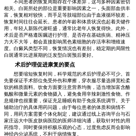
不同患者的恢复周期存在个体差异，这与多种因素密切
相关。白斑所处的部位是重要影响因素之一，头面部血供丰
富，恢复相对较快，而手足等肢端部位由于血液循环较差，
恢复时间往往会延长。患者的年龄和体质状况也起着关键作
用，年轻人新陈代谢旺盛，通常比老年人恢复得快。此外，
术后是否严格遵医嘱进行护理、是否存在基础疾病、精神压
力大不大等，都会直接影响黑色素细胞的存活率和增殖速
度。白癜风类型不同，恢复情况也有差别，稳定期的局限性
白斑通常比进展期的泛发型白斑预后要好。
术后护理促进康复的要点
想要缩短恢复时间，科学规范的术后护理必不可少。首
先要保证手术部位免受外伤和摩擦，穿衣服尽量选择宽松柔
软的棉质面料。饮食方面要注意营养均衡，适当增加富含酪
氨酸和微量元素的食物摄入，避免食用辛辣刺激性食物。作
息规律也很重要，保证充足睡眠有助于免疫系统调节。关于
辅助治疗的具体用药问题，由于每位患者的体质和病情不
同，用药方案需要个体化制定，建议通过线上咨询平台与石
家庄远大中医皮肤病医院的医师详细沟通，获取针对性的用
药指导。同时要保持积极乐观的心态，过度焦虑反而会影响
神经内分泌系统，不利于病情恢复。