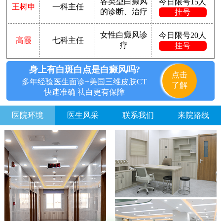
各类型白癜风
今日限号15人
王树申
一科主任
的诊断、治疗
挂号
女性白癜风诊
今日限号20人
高霞
七科主任
疗
挂号
身上有白斑白点是白癜风吗?
点击
多年经验医生面诊+美国三维皮肤CT
了解
快速准确 祛白更有保障
医院环境
医生风采
联系我们
来院路线
不方便沟通的话，可以留下您的联系方式，稍后联系您