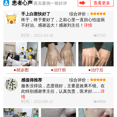
患者心声
查看更多
/真实案例一致好评
手上白斑快好了
综合评价：
终于，终于要好了，之前心里一直担心怕这病
不好治。感谢远大！感谢刘主任！
详情
时间：2023-10-18
5703
●就诊图
●治疗前
●治疗后
感值得推荐
综合评价：
服务没得说，态度很好，主要是效果不错。在
此特别感谢李主任，认真负责，医术好……
详
情
时间：2023-09-12
4904