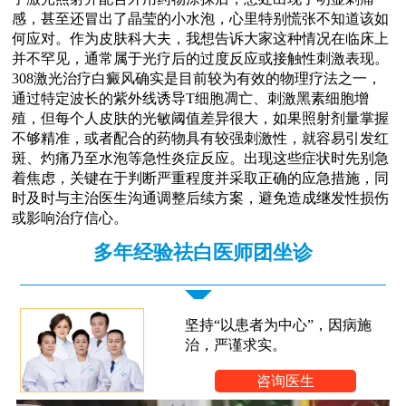
感，甚至还冒出了晶莹的小水泡，心里特别慌张不知道该如
何应对。作为皮肤科大夫，我想告诉大家这种情况在临床上
并不罕见，通常属于光疗后的过度反应或接触性刺激表现。
308激光治疗白癜风确实是目前较为有效的物理疗法之一，
通过特定波长的紫外线诱导T细胞凋亡、刺激黑素细胞增
殖，但每个人皮肤的光敏阈值差异很大，如果照射剂量掌握
不够精准，或者配合的药物具有较强刺激性，就容易引发红
斑、灼痛乃至水泡等急性炎症反应。出现这些症状时先别急
着焦虑，关键在于判断严重程度并采取正确的应急措施，同
时及时与主治医生沟通调整后续方案，避免造成继发性损伤
或影响治疗信心。
多年经验祛白医师团坐诊
坚持“以患者为中心”，因病施
治，严谨求实。
咨询医生