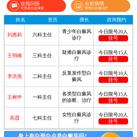
在线问医
分析病情
对患者信息保密
明明白白做治疗
姓名
资历
擅长
咨询预约
青少年白癜风
今日限号20人
刘惠莉
六科主任
诊疗
挂号
疑难白癜风诊
今日限号15人
王明峰
三科主任
疗
挂号
反复发作型白
今日限号10人
李洪燕
二科主任
癜风
挂号
各类型白癜风
今日限号15人
王树申
一科主任
的诊断、治疗
挂号
女性白癜风诊
今日限号20人
高霞
七科主任
疗
挂号
身上有白斑白点是白癜风吗?