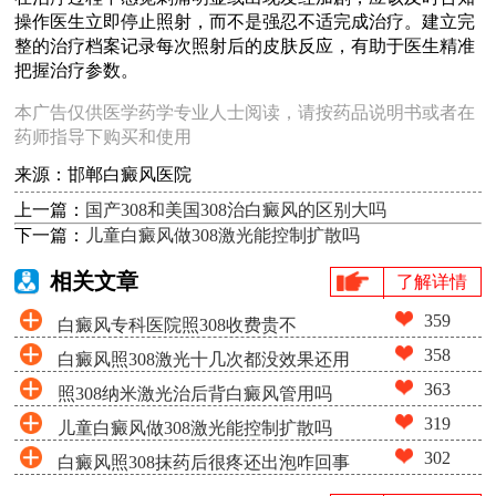
操作医生立即停止照射，而不是强忍不适完成治疗。建立完
整的治疗档案记录每次照射后的皮肤反应，有助于医生精准
把握治疗参数。
本广告仅供医学药学专业人士阅读，请按药品说明书或者在
药师指导下购买和使用
来源：邯郸白癜风医院
上一篇：
国产308和美国308治白癜风的区别大吗
下一篇：
儿童白癜风做308激光能控制扩散吗
相关文章
了解详情
359
白癜风专科医院照308收费贵不
358
白癜风照308激光十几次都没效果还用
363
照308纳米激光治后背白癜风管用吗
照吗
319
儿童白癜风做308激光能控制扩散吗
302
白癜风照308抹药后很疼还出泡咋回事