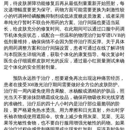
周，待皮肤屏障功能修复后再从最低剂量重新开始照射，每
次递增幅度要更为保守。药物方面可能需要更换为刺激性较
小的钙调神经磷酸酶抑制剂或低浓度糖皮质激素，或者采用
单纯光疗暂时不联合外用药的方案。治疗间隔也要适当延
长，给皮肤充分的修复时间。在此期间可以通过口服中药调
节机体免疫状态，或配合一些温和的物理治疗如窄谱UVB的
低剂量维持，确保病情不会因为暂停治疗而反弹。关于具体
的用药调整方案和治疗间隔设置，患者可通过在线了解详情
与本院医生详细沟通，获取个体化的康复指导。每次复诊时
医生会仔细观察皮肤对光的反应，通过最小红斑量测试来确
定个体化的安全照射剂量。
预防永远胜于治疗，想要避免再次出现这种痛苦经历，
患者在接受308激光治疗期间需要做好全方位的皮肤防护。
治疗前一周内避免使用含果酸、水杨酸或酒精的护肤品，照
光当天不要涂抹防晒霜或化妆品，确保药物吸收和光线穿透
的准确性。治疗后的四十八小时内是治疗部位最脆弱的阶
段，要严格避免热水烫洗、用力摩擦和日光直射，外出时穿
长袖衣物或使用遮阳伞。饮食上减少食用灰菜、苋菜、无花
果等光敏性食物，也不要自行服用增强光敏性的药物。如果
在治疗过程中感觉刺痛明显或出现发红加剧，应该及时告知