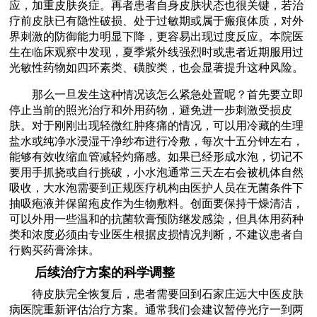
应，加重皮肤炎症。再者患者自身皮肤状态也很关键，若治
疗前皮肤已有隐性破损、处于过敏期或属于瘢痕体质，对外
界刺激的防御能力明显下降，更容易出现过度反应。本院医
生在临床观察中发现，夏季紫外线强烈时或患者近期服用过
光敏性药物如四环素类、磺胺类，也会显著提升这种风险。
那么一旦发生这种情况该怎么紧急处置呢？首先要立即
停止当前的照光治疗和外用药物，避免进一步刺激受损皮
肤。对于刚刚出现轻微红肿疼痛的情况，可以用冷藏的生理
盐水或纯净水浸湿干净纱布进行冷敷，每次十五分钟左右，
能够有效收缩血管减轻灼痛感。如果已经形成水泡，切记不
要用手抓挠或自行挑破，小水泡通常三天左右会被机体自然
吸收，大水泡需要到正规医疗机构由医护人员在无菌条件下
抽吸疱液并保留疱皮作为生物敷料。创面要保持干燥清洁，
可以外用一些温和的抗菌软膏预防继发感染，但具体用药种
类和浓度必须由专业医生根据皮损情况判断，不建议患者自
行购买药膏涂抹。
后续治疗方案的科学调整
待皮肤完全恢复后，患者需要回到石家庄远大中医皮肤
病医院重新评估治疗方案。通常我们会建议暂停光疗一到两