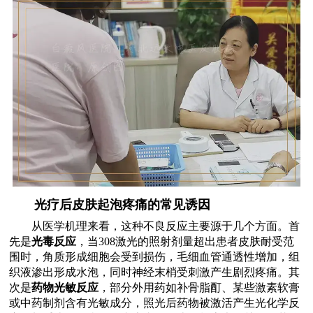
光疗后皮肤起泡疼痛的常见诱因
从医学机理来看，这种不良反应主要源于几个方面。首
先是
光毒反应
，当308激光的照射剂量超出患者皮肤耐受范
围时，角质形成细胞会受到损伤，毛细血管通透性增加，组
织液渗出形成水泡，同时神经末梢受刺激产生剧烈疼痛。其
次是
药物光敏反应
，部分外用药如补骨脂酊、某些激素软膏
或中药制剂含有光敏成分，照光后药物被激活产生光化学反