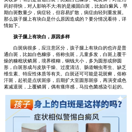
药好得快，对人影响不大;有的是顽固白斑，比如白癜风，早
期白斑数量少，病症轻，但容易扩散，病症由轻到重发展。
那么孩子腿上有块白是什么原因造成的？要分情况看待，详
情如下。
孩子腿上有块白，原因多样
白斑病很多，应注意区分，孩子腿上有块白的也许是普
通白斑，比如白色糠疹，俗称虫斑，儿童多发，白斑上覆干
燥的糠秕状鳞屑，境界模糊，铜钱大小，多为圆形或卵圆
形，白斑形成与皮肤干燥、过度清洁、肠道蛔虫寄生、缺乏
维生素、特应性体质等有关。白斑还可可能是花斑癣，俗称
汗斑，起初是点状斑疹，后期扩大至圆形斑疹，再演变成色
素减退斑，上覆鳞屑，偶有瘙痒感，马拉色菌感染引起的。