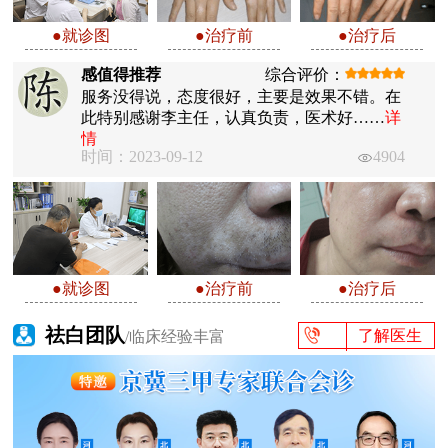
●就诊图
●治疗前
●治疗后
感值得推荐
综合评价：
服务没得说，态度很好，主要是效果不错。在
此特别感谢李主任，认真负责，医术好……
详
情
时间：2023-09-12
4904
●就诊图
●治疗前
●治疗后
祛白团队
了解医生
/临床经验丰富