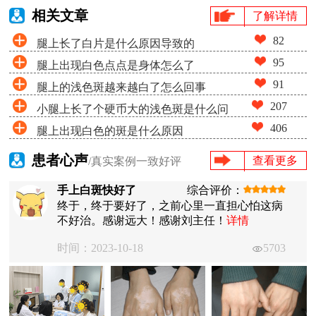
相关文章
了解详情
82
腿上长了白片是什么原因导致的
95
腿上出现白色点点是身体怎么了
91
腿上的浅色斑越来越白了怎么回事
207
小腿上长了个硬币大的浅色斑是什么问
406
腿上出现白色的斑是什么原因
题
患者心声
查看更多
/真实案例一致好评
手上白斑快好了
综合评价：
终于，终于要好了，之前心里一直担心怕这病
不好治。感谢远大！感谢刘主任！
详情
时间：2023-10-18
5703