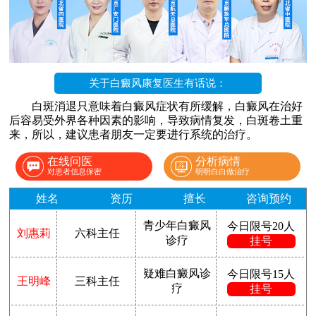
关于白癜风康复医生有话说：
白斑消退只意味着白癜风症状有所缓解，白癜风在治好
后容易受外界各种因素的影响，导致病情复发，白斑卷土重
来，所以，建议患者朋友一定要进行系统的治疗。
在线问医
分析病情
对患者信息保密
明明白白做治疗
姓名
资历
擅长
咨询预约
青少年白癜风
今日限号20人
刘惠莉
六科主任
诊疗
挂号
疑难白癜风诊
今日限号15人
王明峰
三科主任
疗
挂号