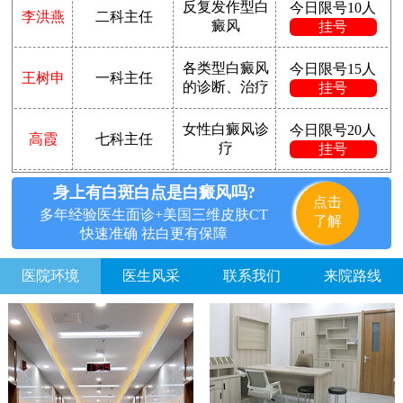
反复发作型白
今日限号10人
李洪燕
二科主任
癜风
挂号
各类型白癜风
今日限号15人
王树申
一科主任
的诊断、治疗
挂号
女性白癜风诊
今日限号20人
高霞
七科主任
疗
挂号
身上有白斑白点是白癜风吗?
点击
多年经验医生面诊+美国三维皮肤CT
了解
快速准确 祛白更有保障
医院环境
医生风采
联系我们
来院路线