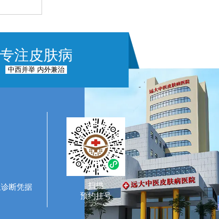
专注皮肤病
中西并举 内外兼治
扫描
生诊断凭据
预约挂号