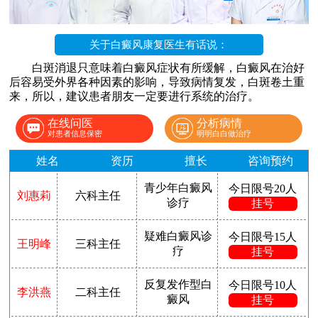
关于白癜风康复医生有话说：
白斑消退只意味着白癜风症状有所缓解，白癜风在治好
后容易受外界各种因素的影响，导致病情复发，白斑卷土重
来，所以，建议患者朋友一定要进行系统的治疗。
在线问医
分析病情
对患者信息保密
明明白白做治疗
姓名
资历
擅长
咨询预约
青少年白癜风
今日限号20人
刘惠莉
六科主任
诊疗
挂号
疑难白癜风诊
今日限号15人
王明峰
三科主任
疗
挂号
反复发作型白
今日限号10人
李洪燕
二科主任
癜风
挂号