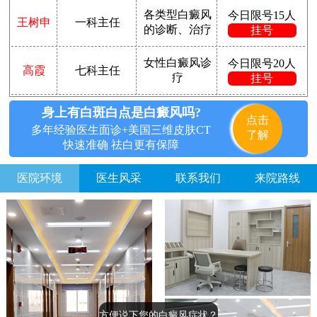
各类型白癜风
今日限号15人
王树申
一科主任
的诊断、治疗
挂号
女性白癜风诊
今日限号20人
高霞
七科主任
疗
挂号
身上有白斑白点是白癜风吗?
点击
多年经验医生面诊+美国三维皮肤CT
了解
快速准确 祛白更有保障
医院环境
医生风采
联系我们
来院路线
方便说下您的白癜风症状？