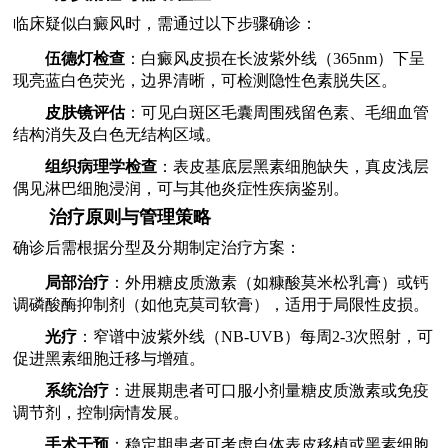
临床疑似白癜风时，需通过以下步骤确诊：
伍德灯检查
：白癜风皮损在长波紫外线（365nm）下呈
现亮蓝白色荧光，边界清晰，可检测隐性色素脱失区。
皮肤镜评估
：可见白斑区毛囊周围残留色素、毛细血管
结构消失及白色无结构区域。
组织病理学检查
：表皮基底层黑素细胞缺失，真皮浅层
偶见淋巴细胞浸润，可与其他炎症性疾病鉴别。
治疗原则与管理策略
确诊后需根据分型及分期制定治疗方案：
局部治疗
：外用糖皮质激素（如糠酸莫米松乳膏）或钙
调磷酸酶抑制剂（如他克莫司软膏），适用于局限性皮损。
光疗
：窄谱中波紫外线（NB-UVB）每周2-3次照射，可
促进黑素细胞迁移与增殖。
系统治疗
：进展期患者可口服小剂量糖皮质激素或免疫
调节剂，控制病情发展。
手术干预
：稳定期患者可考虑自体表皮移植或黑素细胞