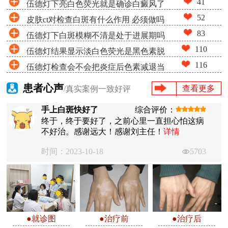
41
伍德灯下亮白色荧光就是确诊白癜风了
52
皮肤ct对检查白斑有什么作用 必须做吗
吗
83
伍德灯下白斑模糊不清是处于进展期吗
110
伍德灯结果显示淡白色荧光是黑色素脱
116
伍德灯检查会不会把炎症后色素减退当
失很少吗
成白癜风
患者心声
查看更多
/真实案例一致好评
手上白斑快好了
综合评价：
终于，终于要好了，之前心里一直担心怕这病
不好治。感谢远大！感谢刘主任！
详情
时间：2023-10-18
5703
●就诊图
●治疗前
●治疗后