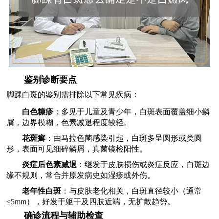
鉴别诊断要点
脚踝白斑的鉴别需排除以下常见疾病：
白色糠疹
：多见于儿童及青少年，白斑表面覆盖细小鳞
屑，边界模糊，色素减退程度较轻。
花斑癣
：由马拉色菌感染引起，白斑多呈圆形或类圆
形，表面可见细碎鳞屑，真菌镜检阳性。
炎症后色素减退
：继发于皮肤损伤或炎症反应，白斑边
缘不规则，常合并原发病史如湿疹或外伤。
老年性白斑
：与皮肤老化相关，白斑直径较小（通常
≤5mm），好发于躯干及四肢近端，无扩散趋势。
确诊流程与辅助检查