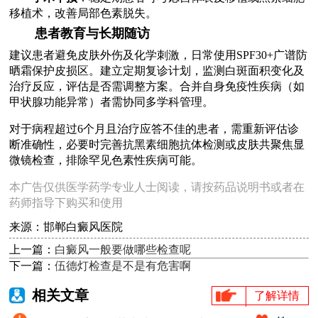
移植术，改善局部色素脱失。
患者教育与长期随访
建议患者避免皮肤外伤及化学刺激，日常使用SPF30+广谱防
晒霜保护皮损区。建立定期复诊计划，监测白斑面积变化及
治疗反应，评估是否需调整方案。合并自身免疫性疾病（如
甲状腺功能异常）者需协同多学科管理。
对于病程超过6个月且治疗应答不佳的患者，需重新评估诊
断准确性，必要时完善抗黑素细胞抗体检测或皮肤共聚焦显
微镜检查，排除罕见色素性疾病可能。
本广告仅供医学药学专业人士阅读，请按药品说明书或者在
药师指导下购买和使用
来源：邯郸白癜风医院
上一篇：
白癜风一般要做哪些检查呢
下一篇：
伍德灯检查是不是有危害啊
相关文章
了解详情