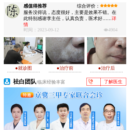
感值得推荐
综合评价：
服务没得说，态度很好，主要是效果不错。在
此特别感谢李主任，认真负责，医术好……
详
情
时间：2023-09-12
4904
●就诊图
●治疗前
●治疗后
祛白团队
了解医生
/临床经验丰富