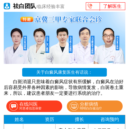
祛白团队
了解医生
/临床经验丰富
关于白癜风康复医生有话说：
白斑消退只意味着白癜风症状有所缓解，白癜风在治好
后容易受外界各种因素的影响，导致病情复发，白斑卷土重
来，所以，建议患者朋友一定要进行系统的治疗。
在线问医
分析病情
对患者信息保密
明明白白做治疗
姓名
资历
擅长
咨询预约