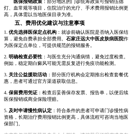
医保报销政策
：部分地区的门诊统筹政策可报销伍德
灯、血常规等项目，住院治疗的光疗、手术费用报销比例更
高，具体需以当地医保目录为准。
五、费用优化建议与注意事项
1.
优先选择医保定点机构
：就诊前确认医院是否纳入医保结
算，避免自费承担全部费用。
石家庄远大中医皮肤病医院
作
为医保定点单位，可提供规范的报销服务。
2.
明确检查必要性
：与医生充分沟通病情，避免过度检查。
例如，稳定期白癜风可能无需反复进行免疫功能检测。
3.
关注公益援助活动
：部分医疗机构会定期推出检查套餐优
惠，患者可通过官方渠道获取信息。
4.
保留费用凭证
：检查后妥善保存发票、报告单，以便后续
医保报销或商业保险理赔。
5.
及时申请慢性病认定
：符合条件的患者可申请门诊慢性病
资格，长期治疗费用报销比例更高，具体流程可咨询当地医
保部门。