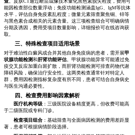
查
。皮肤CT通过断层成像技术量化黑色素脱失程度，费用可
能因检查部位数量浮动；免疫功能检测涵盖IgG、IgM等抗体
水平，评估自身免疫紊乱程度；微量元素筛查聚焦铜、锌等
与黑色素合成相关的元素含量。这三项检查组合可明确病情
分期及诱因，费用受项目数量影响，详细报价可在线咨询获
取。
三、特殊检查项目适用场景
对于难治性白癜风或合并其他自身免疫病的患者，需开展
甲
状腺功能检测
和
肝肾功能评估
。甲状腺功能异常可能通过免
疫交叉反应加重白斑扩散，而肝肾功能检测可排查药物代谢
障碍风险，确保治疗安全性。这两类检查通常针对特定人
群，费用因检测指标复杂度有所不同，患者可结合自身病史
与医生沟通必要性。
四、检查费用影响因素解析
医疗机构等级
：三级医院设备精度更高，但收费可能高
于二级医院或专科门诊。
检查项目组合
：基础筛查与全面病因检测的费用差距显
著，患者可根据病情阶段选择。