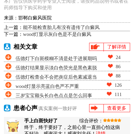
本广告仅供医学药学专业人士阅读，请按药品说明书或者在
药师指导下购买和使用
来源：邯郸白癜风医院
上一篇：
能不能检查胎儿有没有遗传了白癜风
下一篇：
wood灯显示灰白色是不是白癜风
相关文章
了解详情
24
伍德灯下白斑模糊不清是处于进展期吗
86
伍德灯结果显示淡白色荧光是黑色素脱
88
伍德灯检查会不会把炎症后色素减退当
失很少吗
126
wood灯显示亮蓝白色严不严重
成白癜风
111
三岁宝宝额头长白色点点是怎么回事
患者心声
查看更多
/真实案例一致好评
手上白斑快好了
综合评价：
终于，终于要好了，之前心里一直担心怕这病
不好治。感谢远大！感谢刘主任！
详情