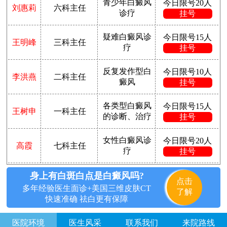
青少年白癜风
今日限号20人
刘惠莉
六科主任
诊疗
挂号
疑难白癜风诊
今日限号15人
王明峰
三科主任
疗
挂号
反复发作型白
今日限号10人
李洪燕
二科主任
癜风
挂号
各类型白癜风
今日限号15人
王树申
一科主任
的诊断、治疗
挂号
女性白癜风诊
今日限号20人
高霞
七科主任
疗
挂号
身上有白斑白点是白癜风吗?
点击
多年经验医生面诊+美国三维皮肤CT
了解
快速准确 祛白更有保障
医院环境
医生风采
联系我们
来院路线