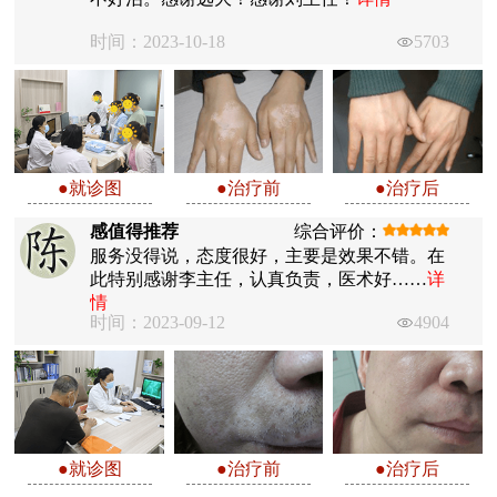
时间：2023-10-18
5703
●就诊图
●治疗前
●治疗后
感值得推荐
综合评价：
服务没得说，态度很好，主要是效果不错。在
此特别感谢李主任，认真负责，医术好……
详
情
时间：2023-09-12
4904
●就诊图
●治疗前
●治疗后