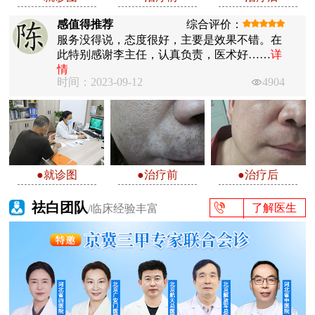
感值得推荐
综合评价：
服务没得说，态度很好，主要是效果不错。在
此特别感谢李主任，认真负责，医术好……
详
情
时间：2023-09-12
4904
●就诊图
●治疗前
●治疗后
祛白团队
了解医生
/临床经验丰富