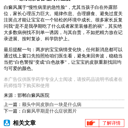
白癜风属于“慢性病里的急性脸”，尤其当孩子白在外露部
位，家长心理压力巨大。规律作息、合理膳食、避免过度关
注斑点才能让宝宝在一个轻松的环境中成长。很多家长反复
问我“是不是我孕期吃了什么或者家里装修惹的祸”，其实绝
大多数病例找不到单一诱因，与其自责，不如把精力放在记
录进展、按时复诊、科学防护上。
最后提醒一句：两岁的宝宝病情变化快，任何新消息都可以
通过线上窗口先拍照给咱们医生看，避免来回奔波，稳稳当
当把“白色警报”变成“白色故事”，让宝宝的皮肤重新找回均
匀可爱的颜色。
本广告仅供医学药学专业人士阅读，请按药品说明书或者在
药师指导下购买和使用
来源：邯郸白癜风医院
上一篇：
额头中间皮肤白一块是什么病
下一篇：
白癜风早期是什么症状图片
相关文章
了解详情