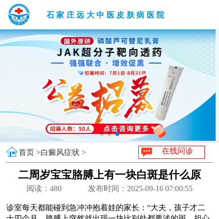
石家庄远大中医皮肤病医院
在线问诊
首页 >
白癜风症状 >
二周岁宝宝胳膊上有一块白斑是什么原
因
阅读：
480
发布时间：2025-09-16 07:00:55
诊室每天都能碰到急冲冲抱着娃的家长：“大夫，孩子才二
十四个月，胳膊上突然就出现一块比别处都要浅的斑，担心