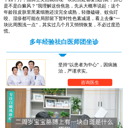
是不是白癜风？”我理解这份焦急，先从大概率说起：这个
年龄段皮肤里黑素细胞还没完全成熟，轻微磕碰、蚊虫叮
咬、湿疹都可能在局部留下暂时性色素减退，看上去像“一
块比周围浅一点”，其实过几个月又悄悄恢复，不必过度恐
慌。
多年经验祛白医师团坐诊
坚持“以患者为中心”，因病施
治，严谨求实。
咨询医生