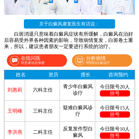
关于白癜风康复医生有话说：
白斑消退只意味着白癜风症状有所缓解，白癜风在治好
后容易受外界各种因素的影响，导致病情复发，白斑卷土重
来，所以，建议患者朋友一定要进行系统的治疗。
在线问医
分析病情
对患者信息保密
明明白白做治疗
姓名
资历
擅长
咨询预约
青少年白癜风
今日限号20人
刘惠莉
六科主任
诊疗
挂号
疑难白癜风诊
今日限号15人
王明峰
三科主任
疗
挂号
反复发作型白
今日限号10人
李洪燕
二科主任
癜风
挂号