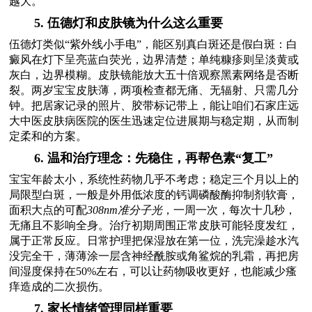
越大。
5. 伍德灯和皮肤镜为什么这么重要
伍德灯类似“紫外线小手电”，能区别真白斑还是假白斑：白
癜风在灯下呈亮蓝白荧光，边界清楚；单纯糠疹则呈淡黄或
灰白，边界模糊。皮肤镜能放大五十倍观察黑素网络是否断
裂。两岁宝宝皮肤薄，两项检查都无痛、无辐射、只需几分
钟。把居家记录的照片、胶带标记带上，能让咱们石家庄远
大中医皮肤病医院的医生迅速定位进展期与稳定期，从而制
定柔和的方案。
6. 温和治疗理念：先稳住，再帮色素“复工”
宝宝年龄太小，系统性药物几乎不考虑；稳定三个月以上的
局限型白斑，一般是外用低浓度的钙调磷酸酶抑制剂软膏，
面积大点的可配
308nm准分子光
，一周一次，每次十几秒，
无痛且不影响全身。治疗初期周围正常皮肤可能轻度发红，
属于正常反应。日常护理把保湿放在第一位，洗完澡趁水汽
没完全干，薄薄涂一层含神经酰胺或角鲨烷的乳霜，再把房
间湿度保持在50%左右，可以让药物吸收更好，也能减少瘙
痒造成的二次损伤。
7. 家长情绪管理同样重要