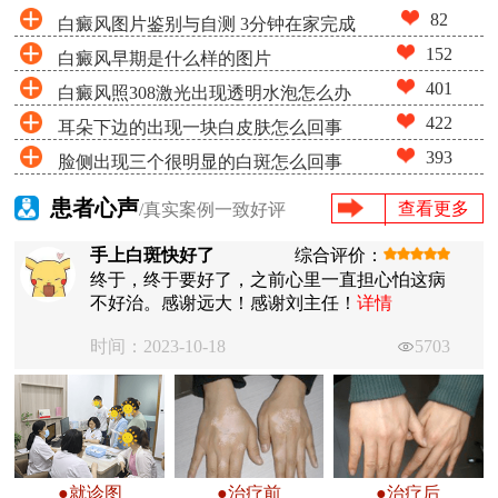
82
白癜风图片鉴别与自测 3分钟在家完成
152
白癜风早期是什么样的图片
白斑筛查
401
白癜风照308激光出现透明水泡怎么办
422
耳朵下边的出现一块白皮肤怎么回事
393
脸侧出现三个很明显的白斑怎么回事
患者心声
查看更多
/真实案例一致好评
手上白斑快好了
综合评价：
终于，终于要好了，之前心里一直担心怕这病
不好治。感谢远大！感谢刘主任！
详情
时间：2023-10-18
5703
●就诊图
●治疗前
●治疗后