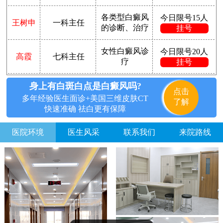
各类型白癜风
今日限号15人
王树申
一科主任
的诊断、治疗
挂号
女性白癜风诊
今日限号20人
高霞
七科主任
疗
挂号
身上有白斑白点是白癜风吗?
点击
多年经验医生面诊+美国三维皮肤CT
了解
快速准确 祛白更有保障
医院环境
医生风采
联系我们
来院路线