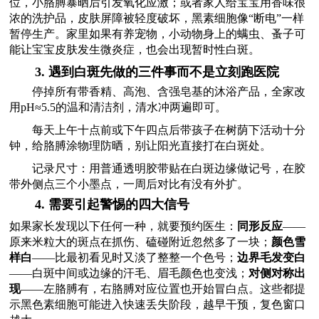
位，小胳膊暴晒后引发氧化应激；或者家人给宝宝用香味很
浓的洗护品，皮肤屏障被轻度破坏，黑素细胞像“断电”一样
暂停生产。家里如果有养宠物，小动物身上的螨虫、蚤子可
能让宝宝皮肤发生微炎症，也会出现暂时性白斑。
3. 遇到白斑先做的三件事而不是立刻跑医院
停掉所有带香精、高泡、含强皂基的沐浴产品，全家改
用pH≈5.5的温和清洁剂，清水冲两遍即可。
每天上午十点前或下午四点后带孩子在树荫下活动十分
钟，给胳膊涂物理防晒，别让阳光直接打在白斑处。
记录尺寸：用普通透明胶带贴在白斑边缘做记号，在胶
带外侧点三个小墨点，一周后对比有没有外扩。
4. 需要引起警惕的四大信号
如果家长发现以下任何一种，就要预约医生：
同形反应
——
原来米粒大的斑点在抓伤、磕碰附近忽然多了一块；
颜色雪
样白
——比最初看见时又淡了整整一个色号；
边界毛发变白
——白斑中间或边缘的汗毛、眉毛颜色也变浅；
对侧对称出
现
——左胳膊有，右胳膊对应位置也开始冒白点。这些都提
示黑色素细胞可能进入快速丢失阶段，越早干预，复色窗口