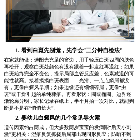
1. 看到白斑先别慌，先学会“三分钟自检法”
在家就能做：选阳光充足的窗边，用手轻压白斑四周的肤色
再松开，观察白斑处颜色有没有跟着一起发红再退红；如果
白斑始终完全不变色，提示局部血管反应差，色素减退的可
能性就高。接着摸摸白斑表面——光滑、一点点鳞屑都没
有，更像白癜风早期；如果边缘还有细细碎屑，更像“虫
斑”或干燥引起的单纯糠疹。再看形状：圆或椭圆、边界逐
渐轮廓分明，家长记录在纸上，半个月拍一次对比，就能判
断是不是在“悄悄长大”。
2. 婴幼儿白癜风的几个常见导火索
遗传因素约占两成，但大多数两岁宝宝的发病跟“后天小刺
激”更相关：湿疹反复抓挠后局部出现同形反应；防晒不到