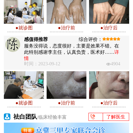
●就诊图
●治疗前
●治疗后
感值得推荐
综合评价：
服务没得说，态度很好，主要是效果不错。在
此特别感谢李主任，认真负责，医术好……
详
情
时间：2023-09-12
4904
●就诊图
●治疗前
●治疗后
祛白团队
了解医生
/临床经验丰富