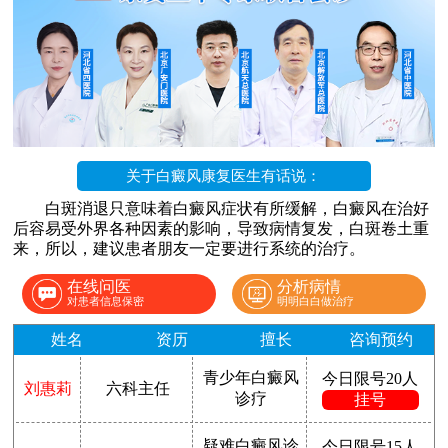
关于白癜风康复医生有话说：
白斑消退只意味着白癜风症状有所缓解，白癜风在治好
后容易受外界各种因素的影响，导致病情复发，白斑卷土重
来，所以，建议患者朋友一定要进行系统的治疗。
在线问医
分析病情
对患者信息保密
明明白白做治疗
姓名
资历
擅长
咨询预约
青少年白癜风
今日限号20人
刘惠莉
六科主任
诊疗
挂号
疑难白癜风诊
今日限号15人