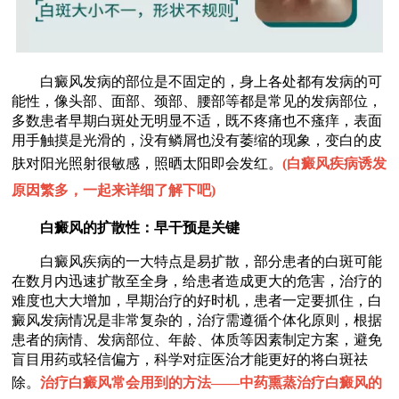
白癜风发病的部位是不固定的，身上各处都有发病的可
能性，像头部、面部、颈部、腰部等都是常见的发病部位，
多数患者早期白斑处无明显不适，既不疼痛也不瘙痒，表面
用手触摸是光滑的，没有鳞屑也没有萎缩的现象，变白的皮
肤对阳光照射很敏感，照晒太阳即会发红。
(
白癜风疾病诱发
原因繁多，一起来详细了解下吧
)
白癜风的扩散性：早干预是关键​
白癜风疾病的一大特点是易扩散，部分患者的白斑可能
在数月内迅速扩散至全身，给患者造成更大的危害，治疗的
难度也大大增加，早期治疗的好时机，患者一定要抓住，白
癜风发病情况是非常复杂的，治疗需遵循个体化原则，根据
患者的病情、发病部位、年龄、体质等因素制定方案，避免
盲目用药或轻信偏方，科学对症医治才能更好的将白斑祛
除。
治疗白癜风常会用到的方法——
中药熏蒸治疗白癜风的