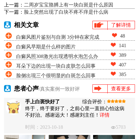
上一篇：
二周岁宝宝胳膊上有一块白斑是什么原因
下一篇：
脸上突然出现了白块不疼不痒是什么病
相关文章
了解详情
48
白癜风图片鉴别与自测 3分钟在家完成
141
白癜风早期是什么样的图片
白斑筛查
389
白癜风照308激光出现透明水泡怎么办
407
耳朵下边的出现一块白皮肤怎么回事
385
脸侧出现三个很明显的白斑怎么回事
患者心声
查看更多
/真实案例一致好评
手上白斑快好了
综合评价：
终于，终于要好了，之前心里一直担心怕这病
不好治。感谢远大！感谢刘主任！
详情
时间：2023-10-18
5703