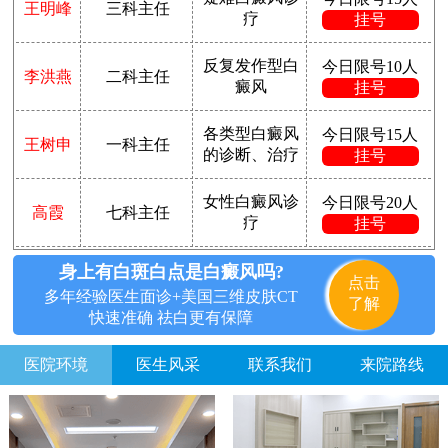
王明峰
三科主任
疗
挂号
反复发作型白
今日限号10人
李洪燕
二科主任
癜风
挂号
各类型白癜风
今日限号15人
王树申
一科主任
的诊断、治疗
挂号
女性白癜风诊
今日限号20人
高霞
七科主任
疗
挂号
身上有白斑白点是白癜风吗?
点击
多年经验医生面诊+美国三维皮肤CT
了解
快速准确 祛白更有保障
医院环境
医生风采
联系我们
来院路线