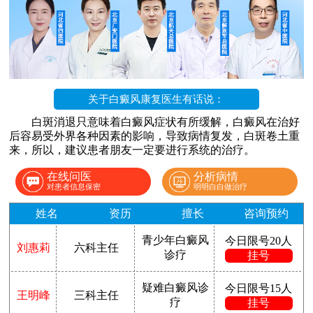
关于白癜风康复医生有话说：
白斑消退只意味着白癜风症状有所缓解，白癜风在治好
后容易受外界各种因素的影响，导致病情复发，白斑卷土重
来，所以，建议患者朋友一定要进行系统的治疗。
在线问医
分析病情
对患者信息保密
明明白白做治疗
姓名
资历
擅长
咨询预约
青少年白癜风
今日限号20人
刘惠莉
六科主任
诊疗
挂号
疑难白癜风诊
今日限号15人
王明峰
三科主任
疗
挂号