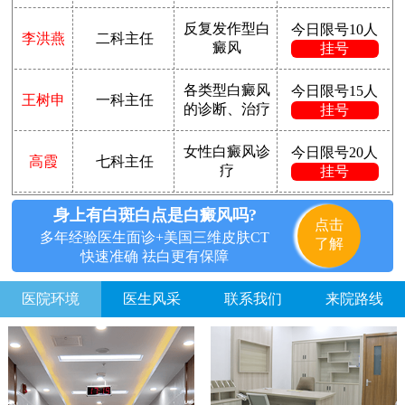
反复发作型白
今日限号10人
李洪燕
二科主任
癜风
挂号
各类型白癜风
今日限号15人
王树申
一科主任
的诊断、治疗
挂号
女性白癜风诊
今日限号20人
高霞
七科主任
疗
挂号
身上有白斑白点是白癜风吗?
点击
多年经验医生面诊+美国三维皮肤CT
了解
快速准确 祛白更有保障
医院环境
医生风采
联系我们
来院路线