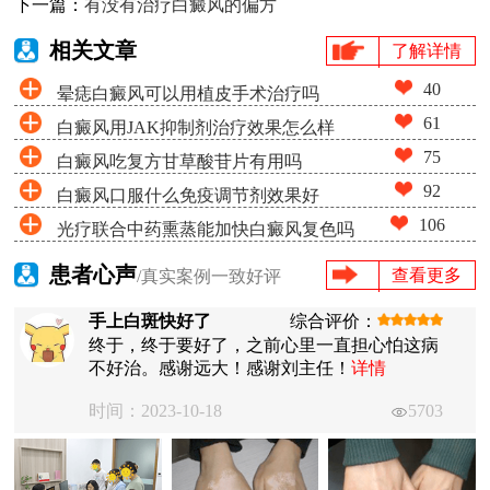
下一篇：
有没有治疗白癜风的偏方
相关文章
了解详情
40
晕痣白癜风可以用植皮手术治疗吗
61
白癜风用JAK抑制剂治疗效果怎么样
75
白癜风吃复方甘草酸苷片有用吗
92
白癜风口服什么免疫调节剂效果好
106
光疗联合中药熏蒸能加快白癜风复色吗
患者心声
查看更多
/真实案例一致好评
手上白斑快好了
综合评价：
终于，终于要好了，之前心里一直担心怕这病
不好治。感谢远大！感谢刘主任！
详情
时间：2023-10-18
5703