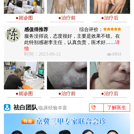
●就诊图
●治疗前
●治疗后
感值得推荐
综合评价：
服务没得说，态度很好，主要是效果不错。在
此特别感谢李主任，认真负责，医术好……
详
情
时间：2023-09-12
4904
●就诊图
●治疗前
●治疗后
祛白团队
了解医生
/临床经验丰富