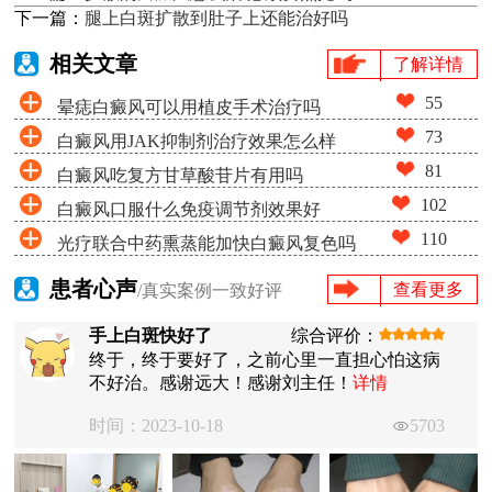
下一篇：
腿上白斑扩散到肚子上还能治好吗
相关文章
了解详情
55
晕痣白癜风可以用植皮手术治疗吗
73
白癜风用JAK抑制剂治疗效果怎么样
81
白癜风吃复方甘草酸苷片有用吗
102
白癜风口服什么免疫调节剂效果好
110
光疗联合中药熏蒸能加快白癜风复色吗
患者心声
查看更多
/真实案例一致好评
手上白斑快好了
综合评价：
终于，终于要好了，之前心里一直担心怕这病
不好治。感谢远大！感谢刘主任！
详情
时间：2023-10-18
5703