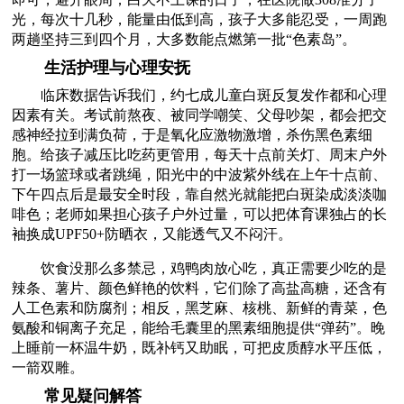
光，每次十几秒，能量由低到高，孩子大多能忍受，一周跑
两趟坚持三到四个月，大多数能点燃第一批“色素岛”。
生活护理与心理安抚
临床数据告诉我们，约七成儿童白斑反复发作都和心理
因素有关。考试前熬夜、被同学嘲笑、父母吵架，都会把交
感神经拉到满负荷，于是氧化应激物激增，杀伤黑色素细
胞。给孩子减压比吃药更管用，每天十点前关灯、周末户外
打一场篮球或者跳绳，阳光中的中波紫外线在上午十点前、
下午四点后是最安全时段，靠自然光就能把白斑染成淡淡咖
啡色；老师如果担心孩子户外过量，可以把体育课独占的长
袖换成UPF50+防晒衣，又能透气又不闷汗。
饮食没那么多禁忌，鸡鸭肉放心吃，真正需要少吃的是
辣条、薯片、颜色鲜艳的饮料，它们除了高盐高糖，还含有
人工色素和防腐剂；相反，黑芝麻、核桃、新鲜的青菜，色
氨酸和铜离子充足，能给毛囊里的黑素细胞提供“弹药”。晚
上睡前一杯温牛奶，既补钙又助眠，可把皮质醇水平压低，
一箭双雕。
常见疑问解答