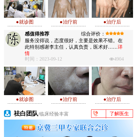
●就诊图
●治疗前
●治疗后
感值得推荐
综合评价：
服务没得说，态度很好，主要是效果不错。在
此特别感谢李主任，认真负责，医术好……
详
情
时间：2023-09-12
4904
●就诊图
●治疗前
●治疗后
祛白团队
了解医生
/临床经验丰富