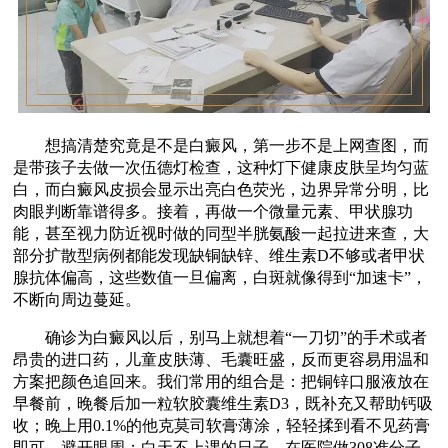
想搞清楚究竟是不是白癜风，第一步不是上网查图，而
是带孩子去做一次伍德灯检查，这种灯下健康皮肤呈均匀蓝
白，而白癜风皮损会显示出亮白色荧光，边界异常分明，比
肉眼判断靠谱得多。接着，再做一个微量元素、甲状腺功
能，甚至视力防近视时做的同型半胱氨酸一起拉进来查，大
部分扩散型病例都能发现缺铜缺锌、维生素D不够或者甲状
腺抗体偏高，这些数值一旦偏离，白斑就像得到“加速卡”，
不断向周边蔓延。
确诊为白癜风以后，别马上就想着“一刀切”的手术或者
昂贵的进口药，儿童皮肤薄、毛囊旺盛，反而更容易用温和
方案把颜色追回来。我们常用的组合是：把铜锌口服液放在
早餐前，晚餐后加一粒软胶囊维生素D3，既补充又帮助钙吸
收；晚上用0.1%的他克莫司软膏薄涂，轻轻揉到看不见药膏
即可，避开眼周；白天不上课的日子，在医院做308准分子