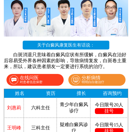
关于白癜风康复医生有话说：
白斑消退只意味着白癜风症状有所缓解，白癜风在治好
后容易受外界各种因素的影响，导致病情复发，白斑卷土重
来，所以，建议患者朋友一定要进行系统的治疗。
在线问医
分析病情
对患者信息保密
明明白白做治疗
姓名
资历
擅长
咨询预约
青少年白癜风
今日限号20人
刘惠莉
六科主任
诊疗
挂号
疑难白癜风诊
今日限号15人
王明峰
三科主任
疗
挂号