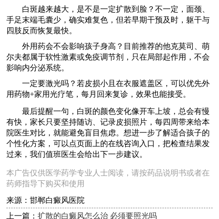
白斑越来越大，是不是一定扩散到脸？不一定，面颈、
手足末端毛囊少，确实难复色，但若早期干预及时，躯干与
四肢反而恢复最快。
外用药会不会影响孩子身高？目前推荐的他克莫司、萌
尔夫都属于软性激素或免疫调节剂，只在局部起作用，不会
影响内分泌系统。
一定要激光吗？若皮损小且在衣服遮盖区，可以优先外
用药物+家用光疗笔，每月回来复诊，效果也能接受。
最后提醒一句，白斑的颜色变化像开车上坡，总会有慢
有快，家长只要坚持随访、记录皮损照片，每四周带来给本
院医生对比，就能避免盲目焦虑。想进一步了解适合孩子的
个性化方案，可以点页面上的在线咨询入口，把检查结果发
过来，我们值班医生会给出下一步建议。
本广告仅供医学药学专业人士阅读，请按药品说明书或者在
药师指导下购买和使用
来源：邯郸白癜风医院
上一篇：
扩散的白癜风怎么治 必须要照光吗