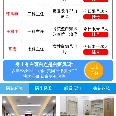
反复发作型白
今日限号10人
李洪燕
二科主任
癜风
挂号
各类型白癜风
今日限号15人
王树申
一科主任
的诊断、治疗
挂号
女性白癜风诊
今日限号20人
高霞
七科主任
疗
挂号
身上有白斑白点是白癜风吗?
点击
多年经验医生面诊+美国三维皮肤CT
了解
快速准确 祛白更有保障
医院环境
医生风采
联系我们
来院路线