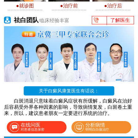
●就诊图
●治疗前
●治疗后
祛白团队
了解医生
/临床经验丰富
关于白癜风康复医生有话说：
白斑消退只意味着白癜风症状有所缓解，白癜风在治好
后容易受外界各种因素的影响，导致病情复发，白斑卷土重
来，所以，建议患者朋友一定要进行系统的治疗。
在线问医
分析病情
对患者信息保密
明明白白做治疗