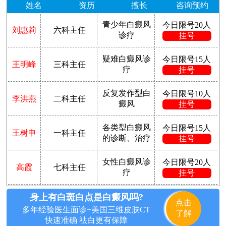
姓名
资历
擅长
咨询预约
青少年白癜风
今日限号20人
刘惠莉
六科主任
诊疗
挂号
疑难白癜风诊
今日限号15人
王明峰
三科主任
疗
挂号
反复发作型白
今日限号10人
李洪燕
二科主任
癜风
挂号
各类型白癜风
今日限号15人
王树申
一科主任
的诊断、治疗
挂号
女性白癜风诊
今日限号20人
高霞
七科主任
疗
挂号
身上有白斑白点是白癜风吗?
点击
多年经验医生面诊+美国三维皮肤CT
了解
快速准确 祛白更有保障