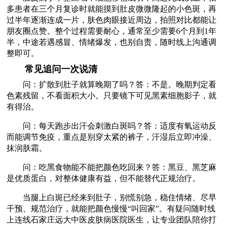
多患者在三个月复诊时就能摸到肚皮微微隆起的小色斑，再
过半年逐渐连成一片，肤色肉眼接近周边，拍照对比都能让
朋友圈点赞。整个过程需要耐心，通常至少需要6个月到1年
半，中途若遇感冒、情绪爆发，也别自责，随时线上沟通调
整即可。
常见追问一次说清
问：扩散到肚子就算晚期了吗？答：不是。晚期判定看
色素残留，不看面积大小。只要镜下可见黑素细胞影子，就
有得治。
问：每天跑步出汗会刺激白斑吗？答：适度有氧运动反
而能调节免疫，重点是别穿太紧的裤子，汗湿后立即冲澡、
抹润肤霜。
问：吃黑食物能不能把颜色吃回来？答：黑豆、黑芝麻
是优质蛋白，对整体健康有益，但不能替代正规治疗。
当腿上白斑已经来到肚子，别慌别急，稳住情绪、尽早
干预、规范治疗，就能把颜色慢慢“叫回家”。有疑问随时线
上连线石家庄远大中医皮肤病医院医生，让专业团队陪你打