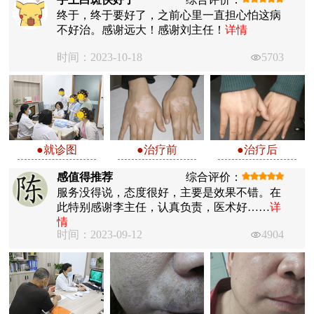
终于，终于要好了，之前心里一直担心怕这病
不好治。感谢远大！感谢刘主任！
详情
时间：2023-10-18
5703
●就诊图
●治疗前
●治疗后
感值得推荐
综合评价：
服务没得说，态度很好，主要是效果不错。在
此特别感谢李主任，认真负责，医术好……
详
情
时间：2023-09-12
4904