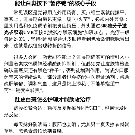
能让白斑按下“暂停键”的核心手段
常见误区是觉得用点外用药膏、买点维生素就能摆平。
事实上，进展期白癜风更像一场“小火苗”，必须内外兼修：
里头用温和免疫调节剂把炎症镇压，外头通过
308准分子激
光
或
窄谱UVB
直接刺激残存黑素细胞“加班加点”。光疗一般
每周2~3次，坚持4周就能通过皮肤镜看到色素岛悄咪咪冒出
来，这就是战役出现转折的信号。
很多人会问，激素能不能上？进展期确实可酌情引入小
剂量激素或钙调神经磷酸酶抑制剂，但必须先让皮肤镜检查
确认基底层还有黑色“种子”，否则徒增副作用。为减少口服
药带来的情绪波动，部分患者也会搭配中医辨证汤剂，帮助
疏肝解郁、调和气血，这只是锦上添花，不能单指望中
药“一键变白转黑”。
肚皮白斑怎么护理才能助攻治疗
裤腰松紧合适：勒痕反复摩擦等同“伤口”，容易诱发同
形反应。
每天抹好防晒霜：腹部也会晒，尤其男士夏天撩衣就躺
草地，黑色素最怕长期暴晒。