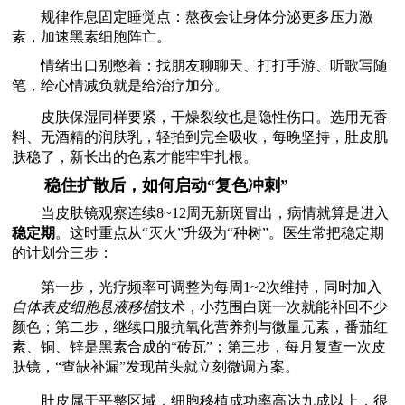
规律作息固定睡觉点：熬夜会让身体分泌更多压力激
素，加速黑素细胞阵亡。
情绪出口别憋着：找朋友聊聊天、打打手游、听歌写随
笔，给心情减负就是给治疗加分。
皮肤保湿同样要紧，干燥裂纹也是隐性伤口。选用无香
料、无酒精的润肤乳，轻拍到完全吸收，每晚坚持，肚皮肌
肤稳了，新长出的色素才能牢牢扎根。
稳住扩散后，如何启动“复色冲刺”
当皮肤镜观察连续8~12周无新斑冒出，病情就算是进入
稳定期
。这时重点从“灭火”升级为“种树”。医生常把稳定期
的计划分三步：
第一步，光疗频率可调整为每周1~2次维持，同时加入
自体表皮细胞悬液移植
技术，小范围白斑一次就能补回不少
颜色；第二步，继续口服抗氧化营养剂与微量元素，番茄红
素、铜、锌是黑素合成的“砖瓦”；第三步，每月复查一次皮
肤镜，“查缺补漏”发现苗头就立刻微调方案。
肚皮属于平整区域，细胞移植成功率高达九成以上，很