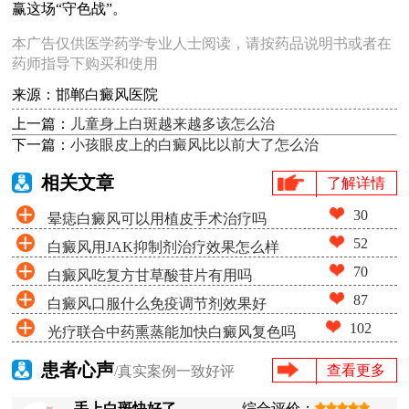
赢这场“守色战”。
本广告仅供医学药学专业人士阅读，请按药品说明书或者在
药师指导下购买和使用
来源：邯郸白癜风医院
上一篇：
儿童身上白斑越来越多该怎么治
下一篇：
小孩眼皮上的白癜风比以前大了怎么治
相关文章
了解详情
30
晕痣白癜风可以用植皮手术治疗吗
52
白癜风用JAK抑制剂治疗效果怎么样
70
白癜风吃复方甘草酸苷片有用吗
87
白癜风口服什么免疫调节剂效果好
102
光疗联合中药熏蒸能加快白癜风复色吗
患者心声
查看更多
/真实案例一致好评
手上白斑快好了
综合评价：