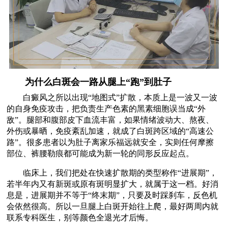
为什么白斑会一路从腿上“跑”到肚子
白癜风之所以出现“地图式”扩散，本质上是一波又一波
的自身免疫攻击，把负责生产色素的黑素细胞误当成“外
敌”。腿部和腹部皮下血流丰富，如果情绪波动大、熬夜、
外伤或暴晒，免疫紊乱加速，就成了白斑跨区域的“高速公
路”。很多患者以为肚子离家乐福远就安全，实则任何摩擦
部位、裤腰勒痕都可能成为新一轮的同形反应起点。
临床上，我们把处在快速扩散期的类型称作“进展期”，
若半年内又有新斑或原有斑明显扩大，就属于这一档。好消
息是，进展期并不等于“终末期”，只要及时踩刹车，反色机
会依然很高。所以一旦腿上白斑开始往上爬，最好两周内就
联系专科医生，别等颜色全退光才后悔。