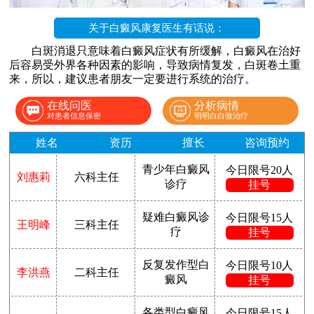
关于白癜风康复医生有话说：
白斑消退只意味着白癜风症状有所缓解，白癜风在治好
后容易受外界各种因素的影响，导致病情复发，白斑卷土重
来，所以，建议患者朋友一定要进行系统的治疗。
在线问医
分析病情
对患者信息保密
明明白白做治疗
姓名
资历
擅长
咨询预约
青少年白癜风
今日限号20人
刘惠莉
六科主任
诊疗
挂号
疑难白癜风诊
今日限号15人
王明峰
三科主任
疗
挂号
反复发作型白
今日限号10人
李洪燕
二科主任
癜风
挂号
各类型白癜风
今日限号15人