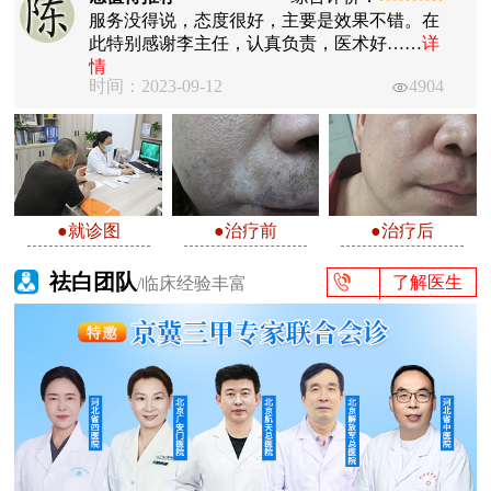
服务没得说，态度很好，主要是效果不错。在
此特别感谢李主任，认真负责，医术好……
详
情
时间：2023-09-12
4904
●就诊图
●治疗前
●治疗后
祛白团队
了解医生
/临床经验丰富