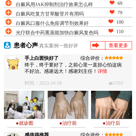
69
白癜风用JAK抑制剂治疗效果怎么样
79
白癜风吃复方甘草酸苷片有用吗
100
白癜风口服什么免疫调节剂效果好
110
光疗联合中药熏蒸能加快白癜风复色吗
患者心声
查看更多
/真实案例一致好评
手上白斑快好了
综合评价：
终于，终于要好了，之前心里一直担心怕这病
不好治。感谢远大！感谢刘主任！
详情
时间：2023-10-18
5703
●就诊图
●治疗前
●治疗后
感值得推荐
综合评价：