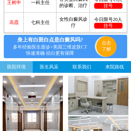
王树申
一科主任
的诊断、治疗
挂号
女性白癜风诊
今日限号20人
高霞
七科主任
疗
挂号
身上有白斑白点是白癜风吗?
点击
多年经验医生面诊+美国三维皮肤CT
了解
快速准确 祛白更有保障
医院环境
医生风采
联系我们
来院路线
方便说下您的白癜风症状？