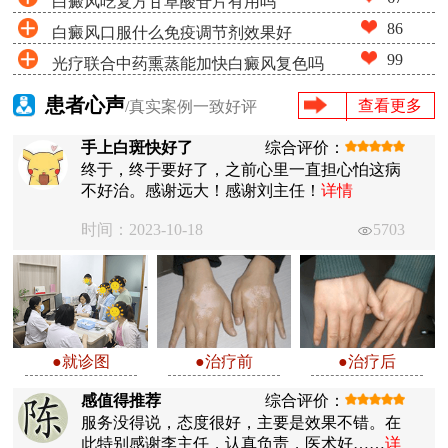
白癜风吃复方甘草酸苷片有用吗
86
白癜风口服什么免疫调节剂效果好
99
光疗联合中药熏蒸能加快白癜风复色吗
患者心声
查看更多
/真实案例一致好评
手上白斑快好了
综合评价：
终于，终于要好了，之前心里一直担心怕这病
不好治。感谢远大！感谢刘主任！
详情
时间：2023-10-18
5703
●就诊图
●治疗前
●治疗后
感值得推荐
综合评价：
服务没得说，态度很好，主要是效果不错。在
此特别感谢李主任，认真负责，医术好……
详