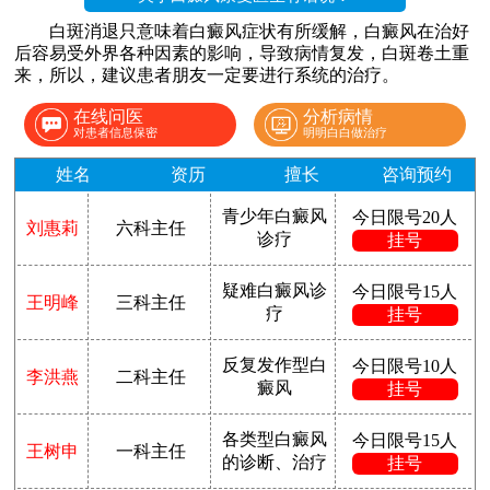
白斑消退只意味着白癜风症状有所缓解，白癜风在治好
后容易受外界各种因素的影响，导致病情复发，白斑卷土重
来，所以，建议患者朋友一定要进行系统的治疗。
在线问医
分析病情
对患者信息保密
明明白白做治疗
姓名
资历
擅长
咨询预约
青少年白癜风
今日限号20人
刘惠莉
六科主任
诊疗
挂号
疑难白癜风诊
今日限号15人
王明峰
三科主任
疗
挂号
反复发作型白
今日限号10人
李洪燕
二科主任
癜风
挂号
各类型白癜风
今日限号15人
王树申
一科主任
的诊断、治疗
挂号