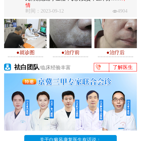
情
时间：2023-09-12
4904
●就诊图
●治疗前
●治疗后
祛白团队
了解医生
/临床经验丰富
关于白癜风康复医生有话说：