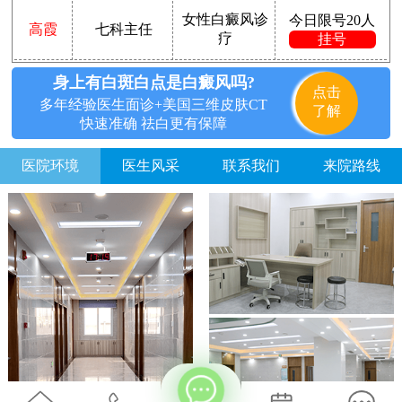
女性白癜风诊
今日限号20人
高霞
七科主任
疗
挂号
身上有白斑白点是白癜风吗?
点击
多年经验医生面诊+美国三维皮肤CT
了解
快速准确 祛白更有保障
医院环境
医生风采
联系我们
来院路线
不方便沟通的话，可以留下您的联系方式，稍后联系您