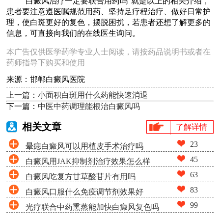
“白癜风治疗一定要联合用药吗”就是以上的相关介绍，
患者要注意遵医嘱规范用药、坚持足疗程治疗、做好日常护
理，使白斑更好的复色，摆脱困扰，若患者还想了解更多的
信息，可直接向我们的在线医生询问。
本广告仅供医学药学专业人士阅读，请按药品说明书或者在
药师指导下购买和使用
来源：邯郸白癜风医院
上一篇：
小面积白斑用什么药能快速消退
下一篇：
中医中药调理能根治白癜风吗
相关文章
了解详情
23
晕痣白癜风可以用植皮手术治疗吗
45
白癜风用JAK抑制剂治疗效果怎么样
63
白癜风吃复方甘草酸苷片有用吗
83
白癜风口服什么免疫调节剂效果好
99
光疗联合中药熏蒸能加快白癜风复色吗