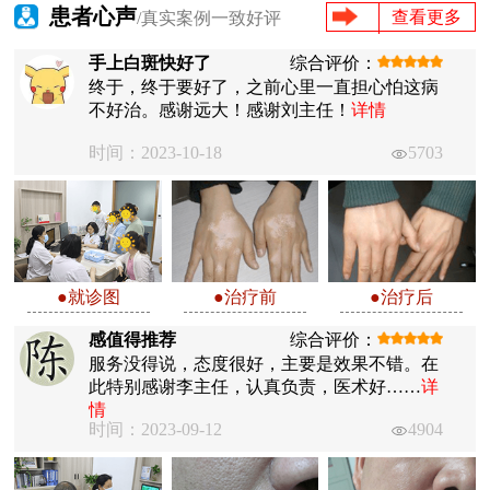
患者心声
查看更多
/真实案例一致好评
手上白斑快好了
综合评价：
终于，终于要好了，之前心里一直担心怕这病
不好治。感谢远大！感谢刘主任！
详情
时间：2023-10-18
5703
●就诊图
●治疗前
●治疗后
感值得推荐
综合评价：
服务没得说，态度很好，主要是效果不错。在
此特别感谢李主任，认真负责，医术好……
详
情
时间：2023-09-12
4904