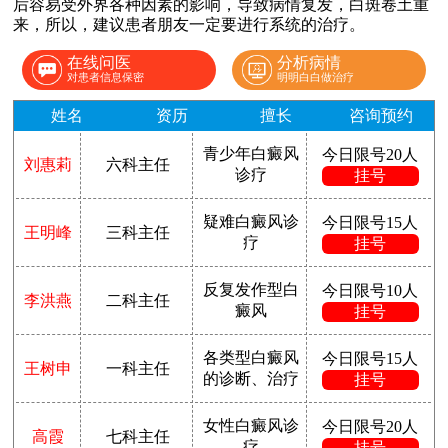
后容易受外界各种因素的影响，导致病情复发，白斑卷土重
来，所以，建议患者朋友一定要进行系统的治疗。
在线问医
分析病情
对患者信息保密
明明白白做治疗
姓名
资历
擅长
咨询预约
青少年白癜风
今日限号20人
刘惠莉
六科主任
诊疗
挂号
疑难白癜风诊
今日限号15人
王明峰
三科主任
疗
挂号
反复发作型白
今日限号10人
李洪燕
二科主任
癜风
挂号
各类型白癜风
今日限号15人
王树申
一科主任
的诊断、治疗
挂号
女性白癜风诊
今日限号20人
高霞
七科主任
疗
挂号