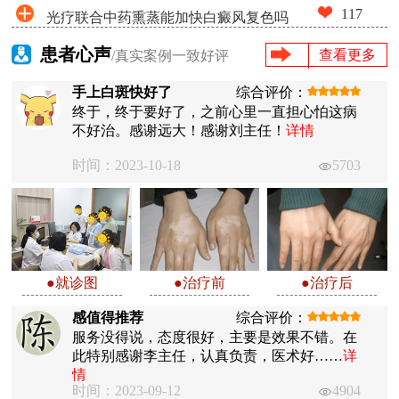
117
光疗联合中药熏蒸能加快白癜风复色吗
患者心声
查看更多
/真实案例一致好评
手上白斑快好了
综合评价：
终于，终于要好了，之前心里一直担心怕这病
不好治。感谢远大！感谢刘主任！
详情
时间：2023-10-18
5703
●就诊图
●治疗前
●治疗后
感值得推荐
综合评价：
服务没得说，态度很好，主要是效果不错。在
此特别感谢李主任，认真负责，医术好……
详
情
时间：2023-09-12
4904