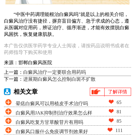
“中医中药调理能根治白癜风吗”就是以上的相关介绍，
白癜风治疗没有捷径，摒弃盲目偏方、急于求成的心态，遵
从医嘱对症用药，辨证治疗、循序渐进，才能有效摆脱白癜
风困扰，恢复健康肌肤。
本广告仅供医学药学专业人士阅读，请按药品说明书或者在
药师指导下购买和使用
来源：邯郸白癜风医院
上一篇：
白癜风治疗一定要联合用药吗
下一篇：
进展期白癜风怎么控制白斑不扩散
相关文章
了解详情
65
晕痣白癜风可以用植皮手术治疗吗
81
白癜风用JAK抑制剂治疗效果怎么样
85
白癜风吃复方甘草酸苷片有用吗
111
白癜风口服什么免疫调节剂效果好