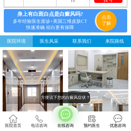
身上有白斑白点是白癜风吗?
点击
多年经验医生面诊+美国三维皮肤CT
了解
快速准确 祛白更有保障
医院环境
医生风采
联系我们
来院路线
方便说下您的白癜风症状？
医院首页
电话咨询
在线咨询
预约医生
优惠咨询