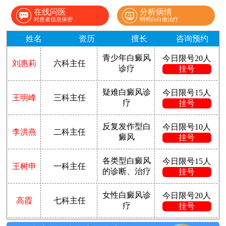
在线问医
分析病情
对患者信息保密
明明白白做治疗
姓名
资历
擅长
咨询预约
青少年白癜风
今日限号20人
刘惠莉
六科主任
诊疗
挂号
疑难白癜风诊
今日限号15人
王明峰
三科主任
疗
挂号
反复发作型白
今日限号10人
李洪燕
二科主任
癜风
挂号
各类型白癜风
今日限号15人
王树申
一科主任
的诊断、治疗
挂号
女性白癜风诊
今日限号20人
高霞
七科主任
疗
挂号