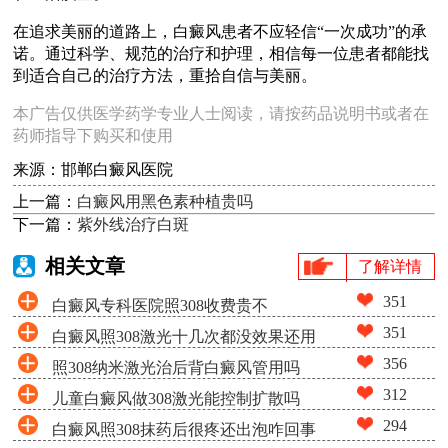
在追求美丽的道路上，白癜风患者不应轻信“一次成功”的承
诺。通过科学、规范的治疗和护理，相信每一位患者都能找
到适合自己的治疗方法，重拾自信与美丽。
本广告仅供医学药学专业人士阅读，请按药品说明书或者在
药师指导下购买和使用
来源：邯郸白癜风医院
上一篇：
白癜风用黑色素种植贵吗
下一篇：
紫外线治疗白斑
相关文章
了解详情
351
白癜风专科医院照308收费贵不
351
白癜风照308激光十几次都没效果还用
356
照308纳米激光治后背白癜风管用吗
照吗
312
儿童白癜风做308激光能控制扩散吗
294
白癜风照308抹药后很疼还出泡咋回事