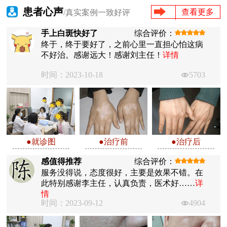
患者心声
查看更多
/真实案例一致好评
手上白斑快好了
综合评价：
终于，终于要好了，之前心里一直担心怕这病
不好治。感谢远大！感谢刘主任！
详情
时间：2023-10-18
5703
●就诊图
●治疗前
●治疗后
感值得推荐
综合评价：
服务没得说，态度很好，主要是效果不错。在
此特别感谢李主任，认真负责，医术好……
详
情
时间：2023-09-12
4904