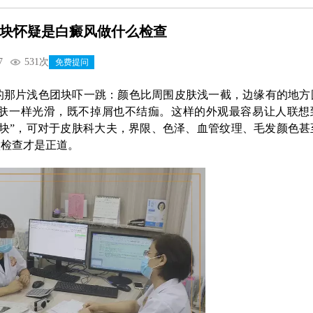
块怀疑是白癜风做什么检查
7
531次
免费提问
的那片浅色团块吓一跳：颜色比周围皮肤浅一截，边缘有的地方
肤一样光滑，既不掉屑也不结痂。这样的外观最容易让人联想
块”，可对于皮肤科大夫，界限、色泽、血管纹理、毛发颜色甚
做检查才是正道。