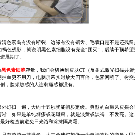
看清色素岛有没有断裂、边缘有没有锯齿、毛囊口是不是还残留
褐色残影，就说明黑色素细胞没有完全“团灭”，后续干预希望
惕进展期了。
的
黑色素细胞
存量，我们会切换到皮肤CT（反射式激光扫描共聚
用抽血更不用刀，电脑屏幕实时放大四百倍，色素网断了、树突
无创，脸颊敏感的人连刺痛感都没有。
长波紫外灯扫一遍，大约十五秒就能初步定级。典型的白癜风皮损会
清晰；如果是单纯糠疹或花斑癣，就是淡黄或淡褐，不发亮。这
，最好检查前避免日光浴和涂抹隔离霜。
人只有淡淡一抹浅色，大夫会建议加做一个血清指标的套餐：甲