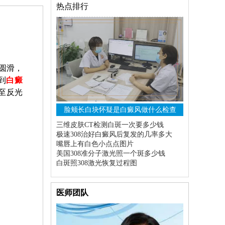
热点排行
圆滑，
到
白癜
至反光
脸颊长白块怀疑是白癜风做什么检查
三维皮肤CT检测白斑一次要多少钱
极速308治好白癜风后复发的几率多大
嘴唇上有白色小点点图片
美国308准分子激光照一个斑多少钱
白斑照308激光恢复过程图
医师团队