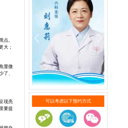
黑点。
更大；
焦显微
少了、
可以考虑以下预约方式
呈现亮
里要提
状腺自