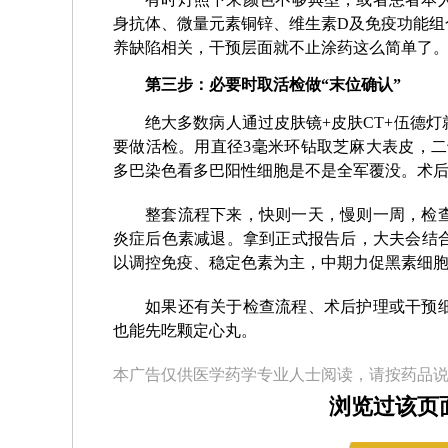
身抗体、微量元素铜锌、维生素D及免疫功能组
养缺陷相关，干预层面就不止涂药这么简单了
第三步：必要时取活检做“末位确认”
绝大多数病人通过皮肤镜+皮肤CT+伍德
要做活检。用直径3毫米环钻取芝麻大表皮，二
多巴染色看多巴阳性细胞是不是全军覆没。术
整套流程下来，快则一天，慢则一周，检
炎症后色素减退。拿到正式报告后，大夫会结
以调控免疫、稳定色素为主，中期力促黑素细
如果还有关于检查流程、术后护理或干预
也能先吃颗定心丸。
本广告仅供医学药学专业人士阅读，请按药品
浏览过该页