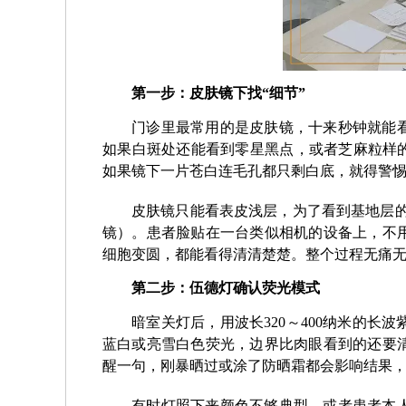
第一步：皮肤镜下找“细节”
门诊里最常用的是皮肤镜，十来秒钟就能
如果白斑处还能看到零星黑点，或者芝麻粒样的
如果镜下一片苍白连毛孔都只剩白底，就得警
皮肤镜只能看表皮浅层，为了看到基地层
镜）。患者脸贴在一台类似相机的设备上，不
细胞变圆，都能看得清清楚楚。整个过程无痛
第二步：伍德灯确认荧光模式
暗室关灯后，用波长320～400纳米的
蓝白或亮雪白色荧光，边界比肉眼看到的还要
醒一句，刚暴晒过或涂了防晒霜都会影响结果
有时灯照下来颜色不够典型，或者患者本